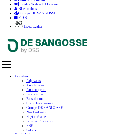
Outils d'Aide à la Décision
BioSolutions
Groupe DE SANGOSSE
F.D.S.
Index Egalité
Actualités
Adjuvants
Anti-limaces
Anti-rongeurs
Biocontrôle
Biosolutions
Conseils de saison
Groupe DE SANGOSSE
Nos Podcasts
Phytothérapie
Positive Production
RSE
Salons