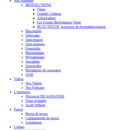
Nos Solutions
BIOSOLUTIONS
Vigne
Grandes Cultures
Arboriculture
Les Fermes BioSolutions Vigne
BLUE TOUCH, processus de formulation unique
Biocontrôle
Adjuvants
Anti-limaces
Anti-rongeurs
Fongicides
Biostimulants
Phytothérapie
Inoculants
Insecticides
Régulateurs de croissance
OAD
Vidéos
Nos Vidéos
Nos Podcasts
L’entreprise
Découvrir DE SANGOSSE
Nous rejoindre
Accès Weblog
Presse
Revue de presse
Communiqués de presse
Logothèque
Contact