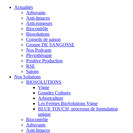
Actualités
Adjuvants
Anti-limaces
Anti-rongeurs
Biocontrôle
Biosolutions
Conseils de saison
Groupe DE SANGOSSE
Nos Podcasts
Phytothérapie
Positive Production
RSE
Salons
Nos Solutions
BIOSOLUTIONS
Vigne
Grandes Cultures
Arboriculture
Les Fermes BioSolutions Vigne
BLUE TOUCH, processus de formulation
unique
Biocontrôle
Adjuvants
Anti-limaces