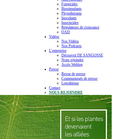
Fongicides
Biostimulants
Phytothérapie
Inoculants
Insecticides
Régulateurs de croissance
OAD
Vidéos
Nos Vidéos
Nos Podcasts
L’entreprise
Découvrir DE SANGOSSE
Nous rejoindre
Accès Weblog
Presse
Revue de presse
Communiqués de presse
Logothèque
Contact
NOUS REJOINDRE