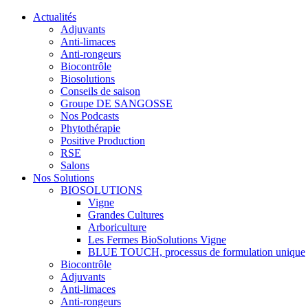
Actualités
Adjuvants
Anti-limaces
Anti-rongeurs
Biocontrôle
Biosolutions
Conseils de saison
Groupe DE SANGOSSE
Nos Podcasts
Phytothérapie
Positive Production
RSE
Salons
Nos Solutions
BIOSOLUTIONS
Vigne
Grandes Cultures
Arboriculture
Les Fermes BioSolutions Vigne
BLUE TOUCH, processus de formulation unique
Biocontrôle
Adjuvants
Anti-limaces
Anti-rongeurs