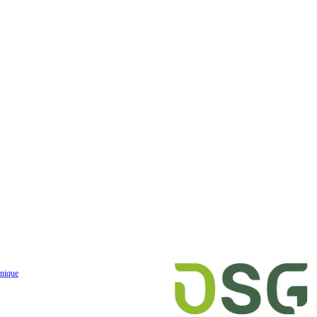
nique