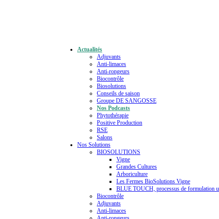
Actualités
Adjuvants
Anti-limaces
Anti-rongeurs
Biocontrôle
Biosolutions
Conseils de saison
Groupe DE SANGOSSE
Nos Podcasts
Phytothérapie
Positive Production
RSE
Salons
Nos Solutions
BIOSOLUTIONS
Vigne
Grandes Cultures
Arboriculture
Les Fermes BioSolutions Vigne
BLUE TOUCH, processus de formulation u
Biocontrôle
Adjuvants
Anti-limaces
Anti-rongeurs