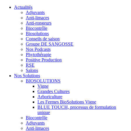
Actualités
Adjuvants
Anti-limaces
Anti-rongeurs
Biocontrôle
Biosolutions
Conseils de saison
Groupe DE SANGOSSE
Nos Podcasts
Phytothérapie
Positive Production
RSE
Salons
Nos Solutions
BIOSOLUTIONS
Vigne
Grandes Cultures
Arboriculture
Les Fermes BioSolutions Vigne
BLUE TOUCH, processus de formulation
unique
Biocontrôle
Adjuvants
Anti-limaces