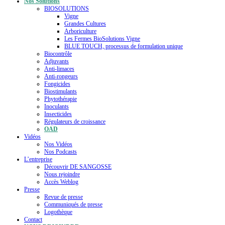
Nos Solutions
BIOSOLUTIONS
Vigne
Grandes Cultures
Arboriculture
Les Fermes BioSolutions Vigne
BLUE TOUCH, processus de formulation unique
Biocontrôle
Adjuvants
Anti-limaces
Anti-rongeurs
Fongicides
Biostimulants
Phytothérapie
Inoculants
Insecticides
Régulateurs de croissance
OAD
Vidéos
Nos Vidéos
Nos Podcasts
L’entreprise
Découvrir DE SANGOSSE
Nous rejoindre
Accès Weblog
Presse
Revue de presse
Communiqués de presse
Logothèque
Contact