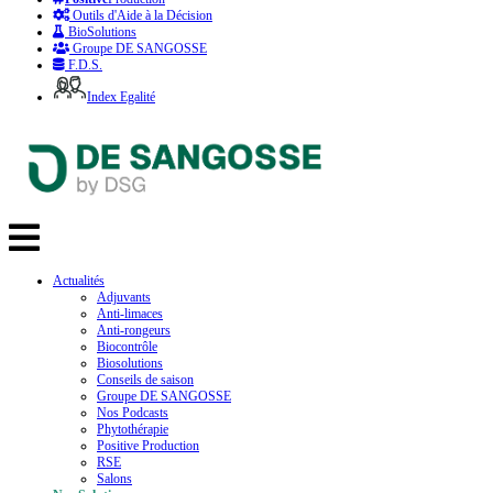
Outils d'Aide à la Décision
BioSolutions
Groupe DE SANGOSSE
F.D.S.
Index Egalité
Actualités
Adjuvants
Anti-limaces
Anti-rongeurs
Biocontrôle
Biosolutions
Conseils de saison
Groupe DE SANGOSSE
Nos Podcasts
Phytothérapie
Positive Production
RSE
Salons