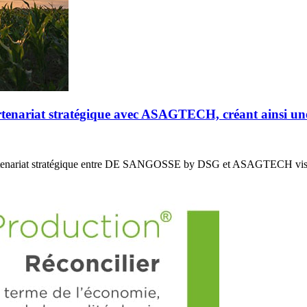
riat stratégique avec ASAGTECH, créant ainsi un
enariat stratégique entre DE SANGOSSE by DSG et ASAGTECH vis