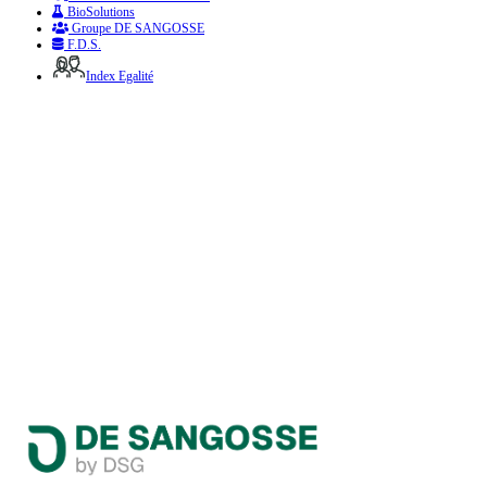
BioSolutions
Groupe DE SANGOSSE
F.D.S.
Index Egalité