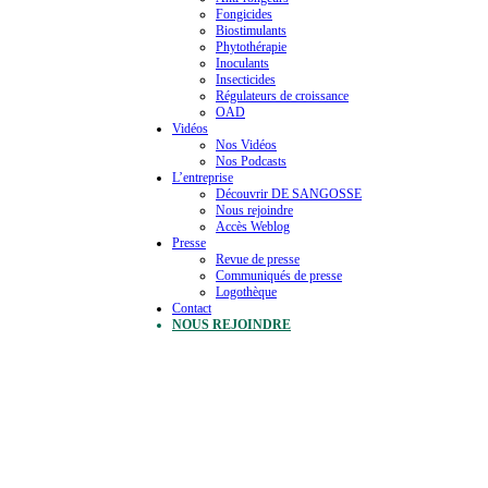
Fongicides
Biostimulants
Phytothérapie
Inoculants
Insecticides
Régulateurs de croissance
OAD
Vidéos
Nos Vidéos
Nos Podcasts
L’entreprise
Découvrir DE SANGOSSE
Nous rejoindre
Accès Weblog
Presse
Revue de presse
Communiqués de presse
Logothèque
Contact
NOUS REJOINDRE