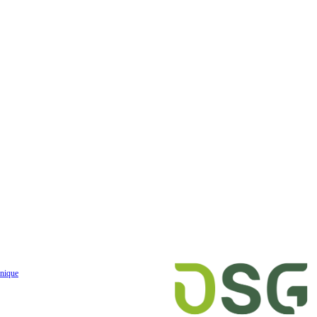
nique