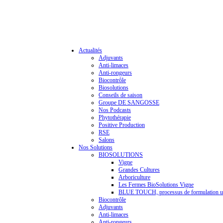
Actualités
Adjuvants
Anti-limaces
Anti-rongeurs
Biocontrôle
Biosolutions
Conseils de saison
Groupe DE SANGOSSE
Nos Podcasts
Phytothérapie
Positive Production
RSE
Salons
Nos Solutions
BIOSOLUTIONS
Vigne
Grandes Cultures
Arboriculture
Les Fermes BioSolutions Vigne
BLUE TOUCH, processus de formulation u
Biocontrôle
Adjuvants
Anti-limaces
Anti-rongeurs