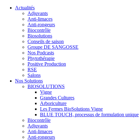
Actualités
Adjuvants
Anti-limaces
Anti-rongeurs
Biocontrôle
Biosolutions
Conseils de saison
Groupe DE SANGOSSE
Nos Podcasts
Phytothérapie
Positive Production
RSE
Salons
Nos Solutions
BIOSOLUTIONS
Vigne
Grandes Cultures
Arboriculture
Les Fermes BioSolutions Vigne
BLUE TOUCH, processus de formulation unique
Biocontrôle
Adjuvants
Anti-limaces
Anti-rongeurs