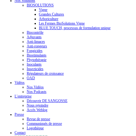
Nos Solutions
BIOSOLUTIONS
Vigne
Grandes Cultures
Arboriculture
Les Fermes BioSolutions Vigne
BLUE TOUCH, processus de formulation unique
Biocontrôle
Adjuvants
Anti-limaces
Anti-rongeurs
Fongicides
Biostimulants
Phytothérapie
Inoculants
Insecticides
Régulateurs de croissance
OAD
Vidéos
Nos Vidéos
Nos Podcasts
L’entreprise
Découvrir DE SANGOSSE
Nous rejoindre
Accès Weblog
Presse
Revue de presse
Communiqués de presse
Logothèque
Contact