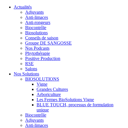
Actualités
Adjuvants
Anti-limaces
Anti-rongeurs
Biocontrôle
Biosolutions
Conseils de saison
Groupe DE SANGOSSE
Nos Podcasts
Phytothérapie
Positive Production
RSE
Salons
Nos Solutions
BIOSOLUTIONS
Vigne
Grandes Cultures
Arboriculture
Les Fermes BioSolutions Vigne
BLUE TOUCH, processus de formulation
unique
Biocontrôle
Adjuvants
Anti-limaces