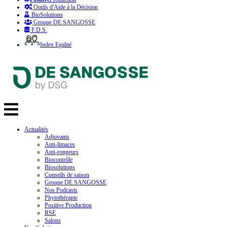
Outils d'Aide à la Décision
BioSolutions
Groupe DE SANGOSSE
F.D.S.
Index Egalité
Actualités
Adjuvants
Anti-limaces
Anti-rongeurs
Biocontrôle
Biosolutions
Conseils de saison
Groupe DE SANGOSSE
Nos Podcasts
Phytothérapie
Positive Production
RSE
Salons