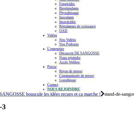
Fongicides
Biostimulants
Phytothérapie
Inoculants
Insecticides
Régulateurs de croissance
OAD
Vidéos
Nos Vidéos
Nos Podcasts
L’entreprise
Découvrir DE SANGOSSE
Nous rejoindre
Accès Weblog
Presse
Revue de presse
Communiqués de presse
Logothèque
Contact
NOUS REJOINDRE
GOSSE bouscule les idées reçues et ça marche !
stand-de-sango
-3