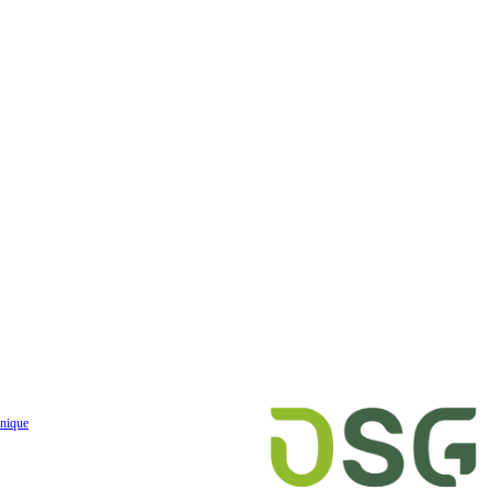
nique