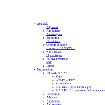
Actualités
Adjuvants
Anti-limaces
Anti-rongeurs
Biocontrôle
Biosolutions
Conseils de saison
Groupe DE SANGOSSE
Nos Podcasts
Phytothérapie
Positive Production
RSE
Salons
Nos Solutions
BIOSOLUTIONS
Vigne
Grandes Cultures
Arboriculture
Les Fermes BioSolutions Vigne
BLUE TOUCH, processus de formulation u
Biocontrôle
Adjuvants
Anti-limaces
Anti-rongeurs