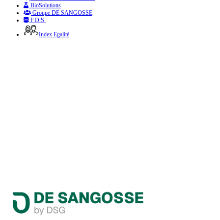
BioSolutions
Groupe DE SANGOSSE
F.D.S.
Index Egalité