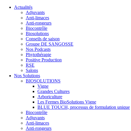
Actualités
Adjuvants
Anti-limaces
Anti-rongeurs
Biocontrôle
Biosolutions
Conseils de saison
Groupe DE SANGOSSE
Nos Podcasts
Phytothérapie
Positive Production
RSE
Salons
Nos Solutions
BIOSOLUTIONS
Vigne
Grandes Cultures
Arboriculture
Les Fermes BioSolutions Vigne
BLUE TOUCH, processus de formulation unique
Biocontrôle
Adjuvants
Anti-limaces
Anti-rongeurs