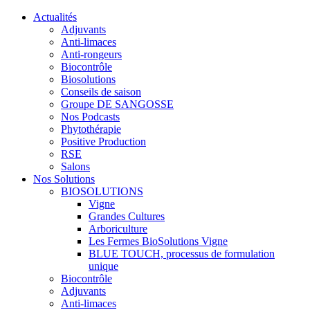
Actualités
Adjuvants
Anti-limaces
Anti-rongeurs
Biocontrôle
Biosolutions
Conseils de saison
Groupe DE SANGOSSE
Nos Podcasts
Phytothérapie
Positive Production
RSE
Salons
Nos Solutions
BIOSOLUTIONS
Vigne
Grandes Cultures
Arboriculture
Les Fermes BioSolutions Vigne
BLUE TOUCH, processus de formulation
unique
Biocontrôle
Adjuvants
Anti-limaces