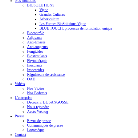
Nos Solutions
BIOSOLUTIONS
Vigne
Grandes Cultures
Arboriculture
Les Fermes BioSolutions Vigne
BLUE TOUCH, processus de formulation unique
Biocontrôle
Adjuvants
Anti-limaces
Anti-rongeurs
Fongicides
Biostimulants
Phytothérapie
Inoculants
Insecticides
Régulateurs de croissance
OAD
Vidéos
Nos Vidéos
Nos Podcasts
L’entreprise
Découvrir DE SANGOSSE
Nous rejoindre
Accès Weblog
Presse
Revue de presse
Communiqués de presse
Logothèque
Contact