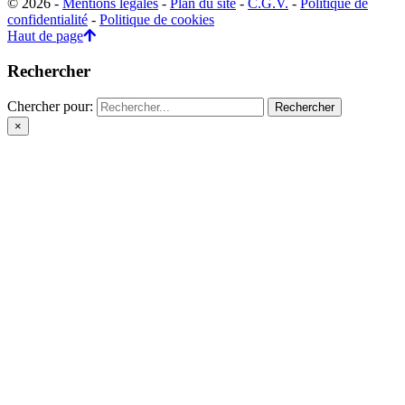
© 2026 -
Mentions légales
-
Plan du site
-
C.G.V.
-
Politique de
confidentialité
-
Politique de cookies
Haut de page
Rechercher
Chercher pour:
×