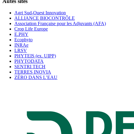
Autes sites
Agri Sud-Ouest Innovation
ALLIANCE BIOCONTRÔLE
Association Française pour les Adjuvants (AFA)
Crop Life Europe
E.PHY
Ecophyto
INRAe
LRSV
PHYTEIS (ex. UIPP)
PHYTODATA
SENTRI TECH
TERRES INOVIA
ZÉRO DANS L’EAU