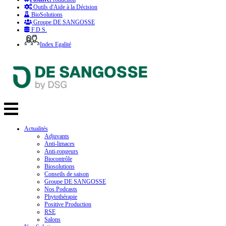
Outils d'Aide à la Décision
BioSolutions
Groupe DE SANGOSSE
F.D.S.
Index Egalité
Actualités
Adjuvants
Anti-limaces
Anti-rongeurs
Biocontrôle
Biosolutions
Conseils de saison
Groupe DE SANGOSSE
Nos Podcasts
Phytothérapie
Positive Production
RSE
Salons