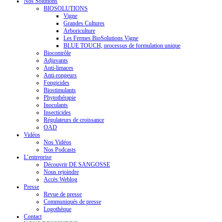
Nos Solutions
BIOSOLUTIONS
Vigne
Grandes Cultures
Arboriculture
Les Fermes BioSolutions Vigne
BLUE TOUCH, processus de formulation unique
Biocontrôle
Adjuvants
Anti-limaces
Anti-rongeurs
Fongicides
Biostimulants
Phytothérapie
Inoculants
Insecticides
Régulateurs de croissance
OAD
Vidéos
Nos Vidéos
Nos Podcasts
L’entreprise
Découvrir DE SANGOSSE
Nous rejoindre
Accès Weblog
Presse
Revue de presse
Communiqués de presse
Logothèque
Contact