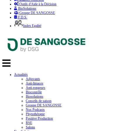
Outils d'Aide à la Décision
BioSolutions
Groupe DE SANGOSSE
F.D.S.
Index Egalité
Actualités
Adjuvants
Anti-limaces
Anti-rongeurs
Biocontrôle
Biosolutions
Conseils de saison
Groupe DE SANGOSSE
Nos Podcasts
Phytothérapie
Positive Production
RSE
Salons