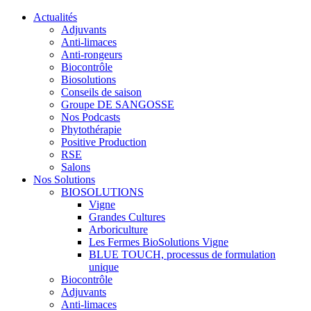
Actualités
Adjuvants
Anti-limaces
Anti-rongeurs
Biocontrôle
Biosolutions
Conseils de saison
Groupe DE SANGOSSE
Nos Podcasts
Phytothérapie
Positive Production
RSE
Salons
Nos Solutions
BIOSOLUTIONS
Vigne
Grandes Cultures
Arboriculture
Les Fermes BioSolutions Vigne
BLUE TOUCH, processus de formulation
unique
Biocontrôle
Adjuvants
Anti-limaces