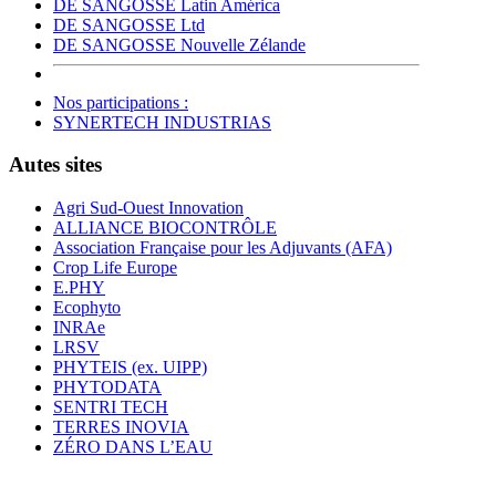
DE SANGOSSE Latin América
DE SANGOSSE Ltd
DE SANGOSSE Nouvelle Zélande
Nos participations :
SYNERTECH INDUSTRIAS
Autes sites
Agri Sud-Ouest Innovation
ALLIANCE BIOCONTRÔLE
Association Française pour les Adjuvants (AFA)
Crop Life Europe
E.PHY
Ecophyto
INRAe
LRSV
PHYTEIS (ex. UIPP)
PHYTODATA
SENTRI TECH
TERRES INOVIA
ZÉRO DANS L’EAU