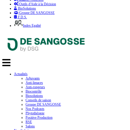
Outils d'Aide à la Décision
BioSolutions
Groupe DE SANGOSSE
F.D.S.
Index Egalité
Actualités
Adjuvants
Anti-limaces
Anti-rongeurs
Biocontrôle
Biosolutions
Conseils de saison
Groupe DE SANGOSSE
Nos Podcasts
Phytothérapie
Positive Production
RSE
Salons