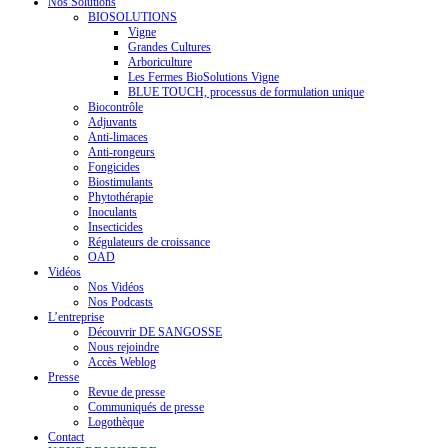
Nos Solutions
BIOSOLUTIONS
Vigne
Grandes Cultures
Arboriculture
Les Fermes BioSolutions Vigne
BLUE TOUCH, processus de formulation unique
Biocontrôle
Adjuvants
Anti-limaces
Anti-rongeurs
Fongicides
Biostimulants
Phytothérapie
Inoculants
Insecticides
Régulateurs de croissance
OAD
Vidéos
Nos Vidéos
Nos Podcasts
L’entreprise
Découvrir DE SANGOSSE
Nous rejoindre
Accès Weblog
Presse
Revue de presse
Communiqués de presse
Logothèque
Contact