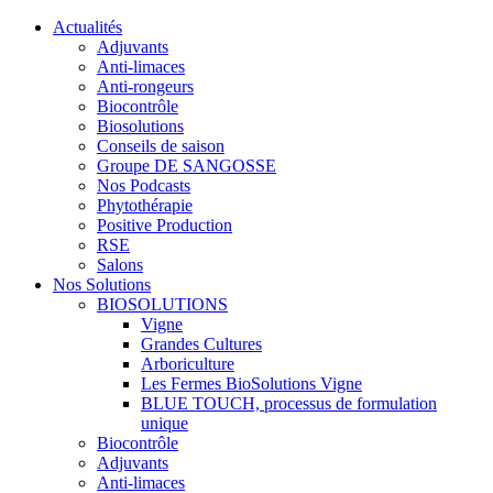
Actualités
Adjuvants
Anti-limaces
Anti-rongeurs
Biocontrôle
Biosolutions
Conseils de saison
Groupe DE SANGOSSE
Nos Podcasts
Phytothérapie
Positive Production
RSE
Salons
Nos Solutions
BIOSOLUTIONS
Vigne
Grandes Cultures
Arboriculture
Les Fermes BioSolutions Vigne
BLUE TOUCH, processus de formulation
unique
Biocontrôle
Adjuvants
Anti-limaces