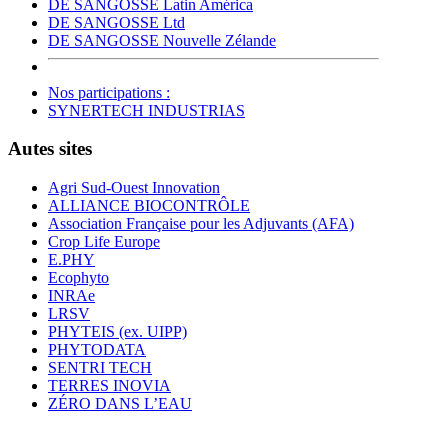
DE SANGOSSE Latin América
DE SANGOSSE Ltd
DE SANGOSSE Nouvelle Zélande
Nos participations :
SYNERTECH INDUSTRIAS
Autes sites
Agri Sud-Ouest Innovation
ALLIANCE BIOCONTRÔLE
Association Française pour les Adjuvants (AFA)
Crop Life Europe
E.PHY
Ecophyto
INRAe
LRSV
PHYTEIS (ex. UIPP)
PHYTODATA
SENTRI TECH
TERRES INOVIA
ZÉRO DANS L’EAU