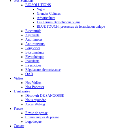
Nos Solutions
BIOSOLUTIONS
Vigne
Grandes Cultures
Arboriculture
Les Fermes BioSolutions Vigne
BLUE TOUCH, processus de formulation unique
Biocontrôle
Adjuvants
Anti-limaces
Anti-rongeurs
Fongicides
Biostimulants
Phytothérapie
Inoculants
Insecticides
Régulateurs de croissance
OAD
Vidéos
Nos Vidéos
Nos Podcasts
L’entreprise
Découvrir DE SANGOSSE
Nous rejoindre
Accès Weblog
Presse
Revue de presse
Communiqués de presse
Logothèque
Contact