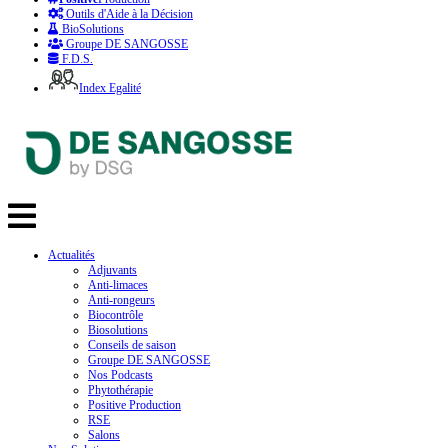
Outils d'Aide à la Décision
BioSolutions
Groupe DE SANGOSSE
F.D.S.
Index Egalité
Actualités
Adjuvants
Anti-limaces
Anti-rongeurs
Biocontrôle
Biosolutions
Conseils de saison
Groupe DE SANGOSSE
Nos Podcasts
Phytothérapie
Positive Production
RSE
Salons