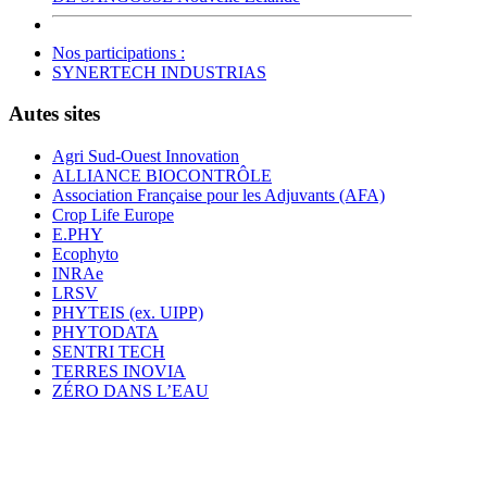
Nos participations :
SYNERTECH INDUSTRIAS
Autes sites
Agri Sud-Ouest Innovation
ALLIANCE BIOCONTRÔLE
Association Française pour les Adjuvants (AFA)
Crop Life Europe
E.PHY
Ecophyto
INRAe
LRSV
PHYTEIS (ex. UIPP)
PHYTODATA
SENTRI TECH
TERRES INOVIA
ZÉRO DANS L’EAU