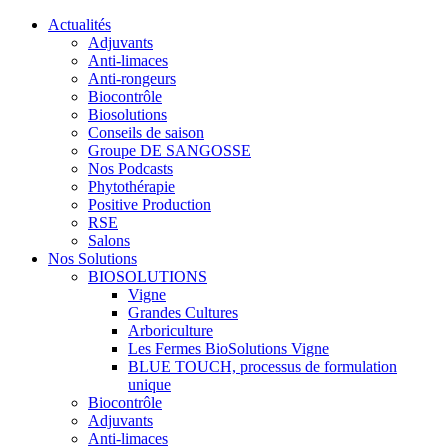
Actualités
Adjuvants
Anti-limaces
Anti-rongeurs
Biocontrôle
Biosolutions
Conseils de saison
Groupe DE SANGOSSE
Nos Podcasts
Phytothérapie
Positive Production
RSE
Salons
Nos Solutions
BIOSOLUTIONS
Vigne
Grandes Cultures
Arboriculture
Les Fermes BioSolutions Vigne
BLUE TOUCH, processus de formulation
unique
Biocontrôle
Adjuvants
Anti-limaces