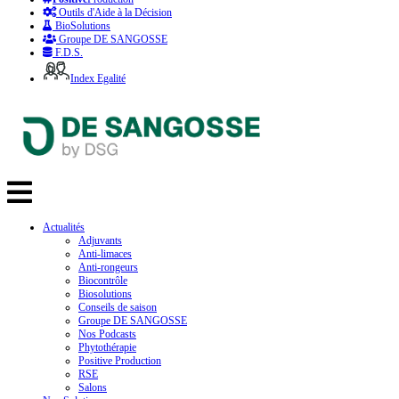
Outils d'Aide à la Décision
BioSolutions
Groupe DE SANGOSSE
F.D.S.
Index Egalité
Actualités
Adjuvants
Anti-limaces
Anti-rongeurs
Biocontrôle
Biosolutions
Conseils de saison
Groupe DE SANGOSSE
Nos Podcasts
Phytothérapie
Positive Production
RSE
Salons