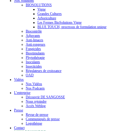
Nos Solutions
BIOSOLUTIONS
Vigne
Grandes Cultures
Arboriculture
Les Fermes BioSolutions Vigne
BLUE TOUCH, processus de formulation unique
Biocontrôle
Adjuvants
Anti-limaces
Anti-rongeurs
Fongicides
Biostimulants
Phytothérapie
Inoculants
Insecticides
Régulateurs de croissance
OAD
Vidéos
Nos Vidéos
Nos Podcasts
L’entreprise
Découvrir DE SANGOSSE
Nous rejoindre
Accès Weblog
Presse
Revue de presse
Communiqués de presse
Logothèque
Contact