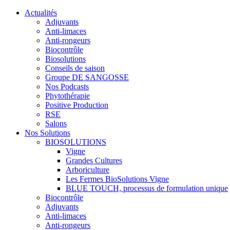
Actualités
Adjuvants
Anti-limaces
Anti-rongeurs
Biocontrôle
Biosolutions
Conseils de saison
Groupe DE SANGOSSE
Nos Podcasts
Phytothérapie
Positive Production
RSE
Salons
Nos Solutions
BIOSOLUTIONS
Vigne
Grandes Cultures
Arboriculture
Les Fermes BioSolutions Vigne
BLUE TOUCH, processus de formulation unique
Biocontrôle
Adjuvants
Anti-limaces
Anti-rongeurs