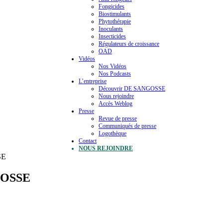
Fongicides
Biostimulants
Phytothérapie
Inoculants
Insecticides
Régulateurs de croissance
OAD
Vidéos
Nos Vidéos
Nos Podcasts
L’entreprise
Découvrir DE SANGOSSE
Nous rejoindre
Accès Weblog
Presse
Revue de presse
Communiqués de presse
Logothèque
Contact
NOUS REJOINDRE
SE
GOSSE