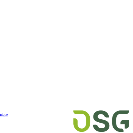
nique