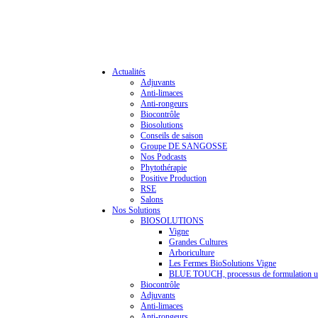
Actualités
Adjuvants
Anti-limaces
Anti-rongeurs
Biocontrôle
Biosolutions
Conseils de saison
Groupe DE SANGOSSE
Nos Podcasts
Phytothérapie
Positive Production
RSE
Salons
Nos Solutions
BIOSOLUTIONS
Vigne
Grandes Cultures
Arboriculture
Les Fermes BioSolutions Vigne
BLUE TOUCH, processus de formulation u
Biocontrôle
Adjuvants
Anti-limaces
Anti-rongeurs