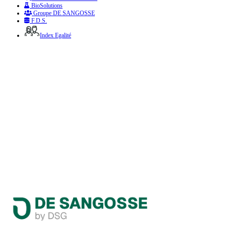
BioSolutions
Groupe DE SANGOSSE
F.D.S.
Index Egalité