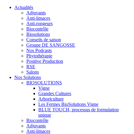
Actualités
Adjuvants
Anti-limaces
Anti-rongeurs
Biocontrôle
Biosolutions
Conseils de saison
Groupe DE SANGOSSE
Nos Podcasts
Phytothérapie
Positive Production
RSE
Salons
Nos Solutions
BIOSOLUTIONS
Vigne
Grandes Cultures
Arboriculture
Les Fermes BioSolutions Vigne
BLUE TOUCH, processus de formulation
unique
Biocontrôle
Adjuvants
Anti-limaces