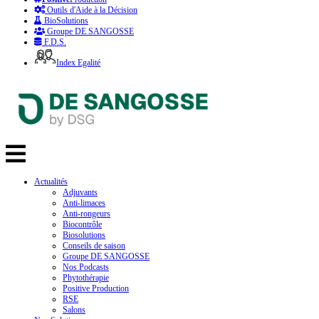
Outils d'Aide à la Décision
BioSolutions
Groupe DE SANGOSSE
F.D.S.
Index Egalité
Actualités
Adjuvants
Anti-limaces
Anti-rongeurs
Biocontrôle
Biosolutions
Conseils de saison
Groupe DE SANGOSSE
Nos Podcasts
Phytothérapie
Positive Production
RSE
Salons