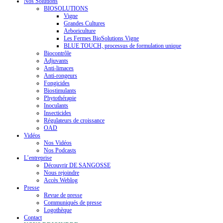
Nos Solutions
BIOSOLUTIONS
Vigne
Grandes Cultures
Arboriculture
Les Fermes BioSolutions Vigne
BLUE TOUCH, processus de formulation unique
Biocontrôle
Adjuvants
Anti-limaces
Anti-rongeurs
Fongicides
Biostimulants
Phytothérapie
Inoculants
Insecticides
Régulateurs de croissance
OAD
Vidéos
Nos Vidéos
Nos Podcasts
L’entreprise
Découvrir DE SANGOSSE
Nous rejoindre
Accès Weblog
Presse
Revue de presse
Communiqués de presse
Logothèque
Contact