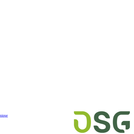
nique