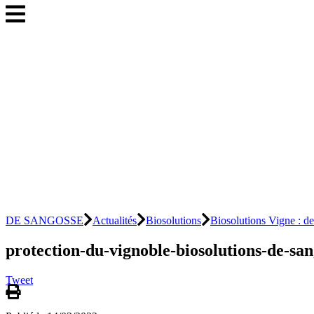
DE SANGOSSE
Actualités
Biosolutions
Biosolutions Vigne : des
protection-du-vignoble-biosolutions-de-sa
Tweet