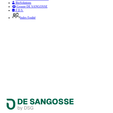
BioSolutions
Groupe DE SANGOSSE
F.D.S.
Index Egalité