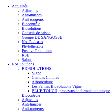
Actualités
Adjuvants
Anti-limaces
Anti-rongeurs
Biocontrôle
Biosolutions
Conseils de saison
Groupe DE SANGOSSE
Nos Podcasts
Phytothérapie
Positive Production
RSE
Salons
Nos Solutions
BIOSOLUTIONS
Vigne
Grandes Cultures
Arboriculture
Les Fermes BioSolutions Vigne
BLUE TOUCH, processus de formulation unique
Biocontrôle
Adjuvants
Anti-limaces
Anti-rongeurs