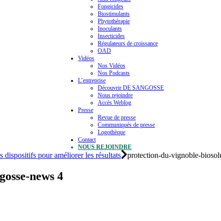
Fongicides
Biostimulants
Phytothérapie
Inoculants
Insecticides
Régulateurs de croissance
OAD
Vidéos
Nos Vidéos
Nos Podcasts
L’entreprise
Découvrir DE SANGOSSE
Nous rejoindre
Accès Weblog
Presse
Revue de presse
Communiqués de presse
Logothèque
Contact
NOUS REJOINDRE
 dispositifs pour améliorer les résultats
protection-du-vignoble-bioso
ngosse-news 4