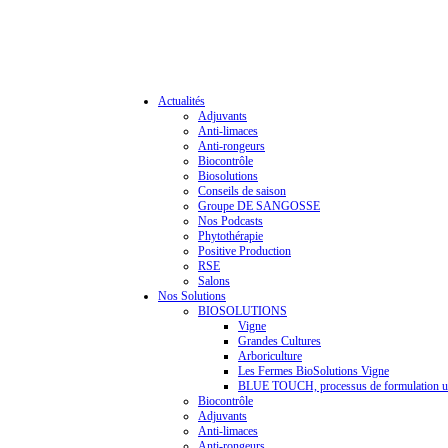
Actualités
Adjuvants
Anti-limaces
Anti-rongeurs
Biocontrôle
Biosolutions
Conseils de saison
Groupe DE SANGOSSE
Nos Podcasts
Phytothérapie
Positive Production
RSE
Salons
Nos Solutions
BIOSOLUTIONS
Vigne
Grandes Cultures
Arboriculture
Les Fermes BioSolutions Vigne
BLUE TOUCH, processus de formulation u
Biocontrôle
Adjuvants
Anti-limaces
Anti-rongeurs