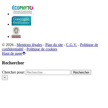
© 2026 -
Mentions légales
-
Plan du site
-
C.G.V.
-
Politique de
confidentialité
-
Politique de cookies
Haut de page
Rechercher
Chercher pour:
×