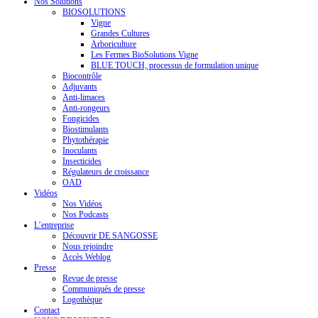
Nos Solutions
BIOSOLUTIONS
Vigne
Grandes Cultures
Arboriculture
Les Fermes BioSolutions Vigne
BLUE TOUCH, processus de formulation unique
Biocontrôle
Adjuvants
Anti-limaces
Anti-rongeurs
Fongicides
Biostimulants
Phytothérapie
Inoculants
Insecticides
Régulateurs de croissance
OAD
Vidéos
Nos Vidéos
Nos Podcasts
L’entreprise
Découvrir DE SANGOSSE
Nous rejoindre
Accès Weblog
Presse
Revue de presse
Communiqués de presse
Logothèque
Contact