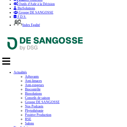
Outils d'Aide à la Décision
BioSolutions
Groupe DE SANGOSSE
F.D.S.
Index Egalité
Actualités
Adjuvants
Anti-limaces
Anti-rongeurs
Biocontrôle
Biosolutions
Conseils de saison
Groupe DE SANGOSSE
Nos Podcasts
Phytothérapie
Positive Production
RSE
Salons