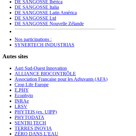
DE SANGOSSE Ibérica
DE SANGOSSE Italia
DE SANGOSSE Latin América
DE SANGOSSE Ltd
DE SANGOSSE Nouvelle Zélande
Nos participations :
SYNERTECH INDUSTRIAS
Autes sites
Agri Sud-Ouest Innovation
ALLIANCE BIOCONTRÔLE
Association Française pour les Adjuvants (AFA)
Crop Life Europe
E.PHY
Ecophyto
INRAe
LRSV
PHYTEIS (ex. UIPP)
PHYTODATA
SENTRI TECH
TERRES INOVIA
ZÉRO DANS L’EAU