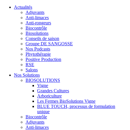
Actualités
Adjuvants
Anti-limaces
Anti-rongeurs
Biocontrôle
Biosolutions
Conseils de saison
Groupe DE SANGOSSE
Nos Podcasts
Phytothérapie
Positive Production
RSE
Salons
Nos Solutions
BIOSOLUTIONS
Vigne
Grandes Cultures
Arboriculture
Les Fermes BioSolutions Vigne
BLUE TOUCH, processus de formulation
unique
Biocontrôle
Adjuvants
Anti-limaces