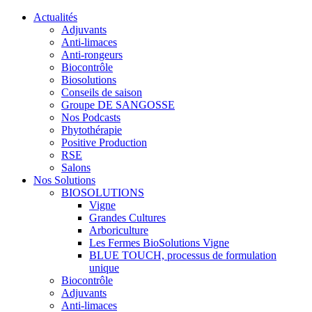
Actualités
Adjuvants
Anti-limaces
Anti-rongeurs
Biocontrôle
Biosolutions
Conseils de saison
Groupe DE SANGOSSE
Nos Podcasts
Phytothérapie
Positive Production
RSE
Salons
Nos Solutions
BIOSOLUTIONS
Vigne
Grandes Cultures
Arboriculture
Les Fermes BioSolutions Vigne
BLUE TOUCH, processus de formulation
unique
Biocontrôle
Adjuvants
Anti-limaces