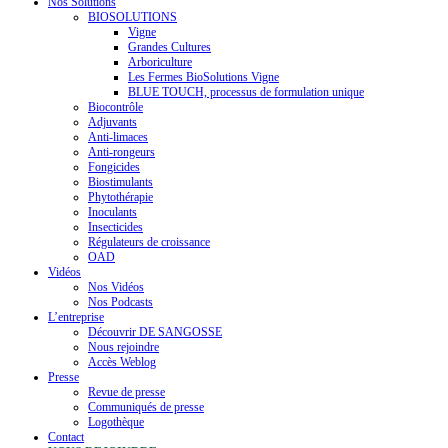
Nos Solutions
BIOSOLUTIONS
Vigne
Grandes Cultures
Arboriculture
Les Fermes BioSolutions Vigne
BLUE TOUCH, processus de formulation unique
Biocontrôle
Adjuvants
Anti-limaces
Anti-rongeurs
Fongicides
Biostimulants
Phytothérapie
Inoculants
Insecticides
Régulateurs de croissance
OAD
Vidéos
Nos Vidéos
Nos Podcasts
L’entreprise
Découvrir DE SANGOSSE
Nous rejoindre
Accès Weblog
Presse
Revue de presse
Communiqués de presse
Logothèque
Contact