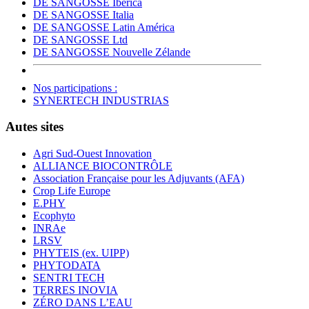
DE SANGOSSE Ibérica
DE SANGOSSE Italia
DE SANGOSSE Latin América
DE SANGOSSE Ltd
DE SANGOSSE Nouvelle Zélande
Nos participations :
SYNERTECH INDUSTRIAS
Autes sites
Agri Sud-Ouest Innovation
ALLIANCE BIOCONTRÔLE
Association Française pour les Adjuvants (AFA)
Crop Life Europe
E.PHY
Ecophyto
INRAe
LRSV
PHYTEIS (ex. UIPP)
PHYTODATA
SENTRI TECH
TERRES INOVIA
ZÉRO DANS L’EAU