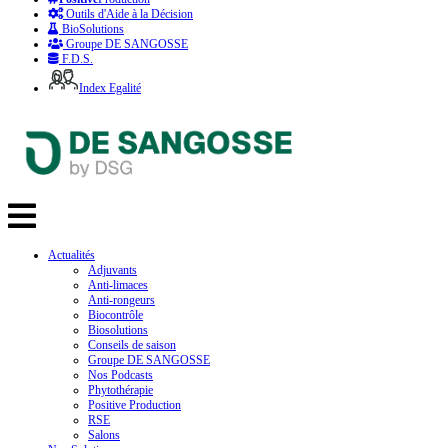
Outils d'Aide à la Décision
BioSolutions
Groupe DE SANGOSSE
F.D.S.
Index Egalité
Actualités
Adjuvants
Anti-limaces
Anti-rongeurs
Biocontrôle
Biosolutions
Conseils de saison
Groupe DE SANGOSSE
Nos Podcasts
Phytothérapie
Positive Production
RSE
Salons