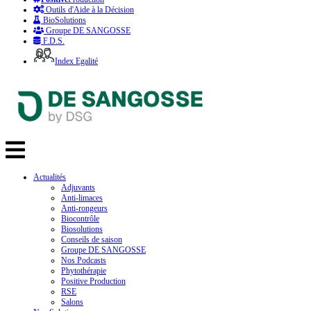
Outils d'Aide à la Décision
BioSolutions
Groupe DE SANGOSSE
F.D.S.
Index Egalité
Actualités
Adjuvants
Anti-limaces
Anti-rongeurs
Biocontrôle
Biosolutions
Conseils de saison
Groupe DE SANGOSSE
Nos Podcasts
Phytothérapie
Positive Production
RSE
Salons