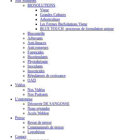
Nos Solutions
BIOSOLUTIONS
Vigne
Grandes Cultures
Arboriculture
Les Fermes BioSolutions Vigne
BLUE TOUCH, processus de formulation unique
Biocontrôle
Adjuvants
Anti-limaces
Anti-rongeurs
Fongicides
Biostimulants
Phytothérapie
Inoculants
Insecticides
Régulateurs de croissance
OAD
Vidéos
Nos Vidéos
Nos Podcasts
L’entreprise
Découvrir DE SANGOSSE
Nous rejoindre
Accès Weblog
Presse
Revue de presse
Communiqués de presse
Logothèque
Contact