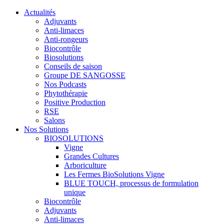
Actualités
Adjuvants
Anti-limaces
Anti-rongeurs
Biocontrôle
Biosolutions
Conseils de saison
Groupe DE SANGOSSE
Nos Podcasts
Phytothérapie
Positive Production
RSE
Salons
Nos Solutions
BIOSOLUTIONS
Vigne
Grandes Cultures
Arboriculture
Les Fermes BioSolutions Vigne
BLUE TOUCH, processus de formulation
unique
Biocontrôle
Adjuvants
Anti-limaces