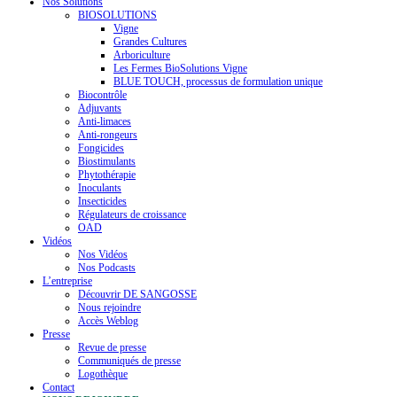
Nos Solutions
BIOSOLUTIONS
Vigne
Grandes Cultures
Arboriculture
Les Fermes BioSolutions Vigne
BLUE TOUCH, processus de formulation unique
Biocontrôle
Adjuvants
Anti-limaces
Anti-rongeurs
Fongicides
Biostimulants
Phytothérapie
Inoculants
Insecticides
Régulateurs de croissance
OAD
Vidéos
Nos Vidéos
Nos Podcasts
L’entreprise
Découvrir DE SANGOSSE
Nous rejoindre
Accès Weblog
Presse
Revue de presse
Communiqués de presse
Logothèque
Contact