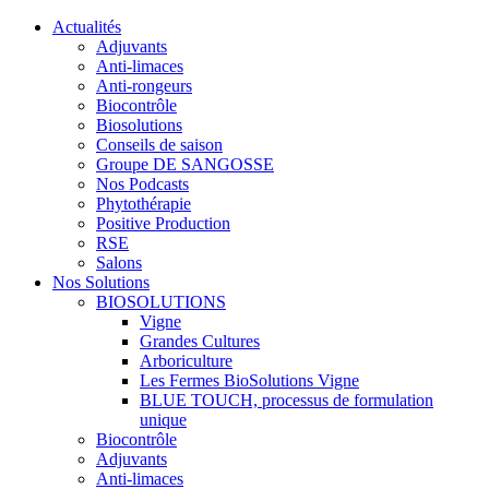
Actualités
Adjuvants
Anti-limaces
Anti-rongeurs
Biocontrôle
Biosolutions
Conseils de saison
Groupe DE SANGOSSE
Nos Podcasts
Phytothérapie
Positive Production
RSE
Salons
Nos Solutions
BIOSOLUTIONS
Vigne
Grandes Cultures
Arboriculture
Les Fermes BioSolutions Vigne
BLUE TOUCH, processus de formulation
unique
Biocontrôle
Adjuvants
Anti-limaces