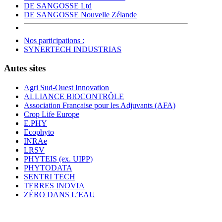
DE SANGOSSE Ltd
DE SANGOSSE Nouvelle Zélande
Nos participations :
SYNERTECH INDUSTRIAS
Autes sites
Agri Sud-Ouest Innovation
ALLIANCE BIOCONTRÔLE
Association Française pour les Adjuvants (AFA)
Crop Life Europe
E.PHY
Ecophyto
INRAe
LRSV
PHYTEIS (ex. UIPP)
PHYTODATA
SENTRI TECH
TERRES INOVIA
ZÉRO DANS L’EAU