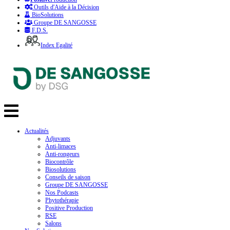
Outils d'Aide à la Décision
BioSolutions
Groupe DE SANGOSSE
F.D.S.
Index Egalité
Actualités
Adjuvants
Anti-limaces
Anti-rongeurs
Biocontrôle
Biosolutions
Conseils de saison
Groupe DE SANGOSSE
Nos Podcasts
Phytothérapie
Positive Production
RSE
Salons