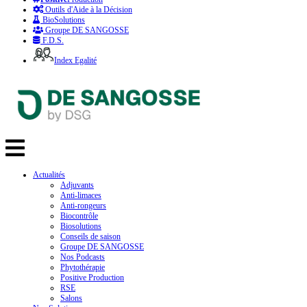
Outils d'Aide à la Décision
BioSolutions
Groupe DE SANGOSSE
F.D.S.
Index Egalité
Actualités
Adjuvants
Anti-limaces
Anti-rongeurs
Biocontrôle
Biosolutions
Conseils de saison
Groupe DE SANGOSSE
Nos Podcasts
Phytothérapie
Positive Production
RSE
Salons