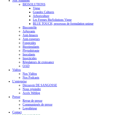
Nos Solutions
BIOSOLUTIONS
Vigne
Grandes Cultures
Arboriculture
Les Fermes BioSolutions Vigne
BLUE TOUCH, processus de formulation unique
Biocontrôle
Adjuvants
Anti-limaces
Anti-rongeurs
Fongicides
Biostimulants
Phytothérapie
Inoculants
Insecticides
Régulateurs de croissance
OAD
Vidéos
Nos Vidéos
Nos Podcasts
L’entreprise
Découvrir DE SANGOSSE
Nous rejoindre
Accès Weblog
Presse
Revue de presse
Communiqués de presse
Logothèque
Contact