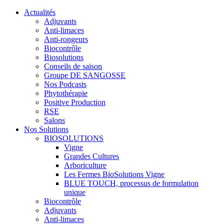
Actualités
Adjuvants
Anti-limaces
Anti-rongeurs
Biocontrôle
Biosolutions
Conseils de saison
Groupe DE SANGOSSE
Nos Podcasts
Phytothérapie
Positive Production
RSE
Salons
Nos Solutions
BIOSOLUTIONS
Vigne
Grandes Cultures
Arboriculture
Les Fermes BioSolutions Vigne
BLUE TOUCH, processus de formulation
unique
Biocontrôle
Adjuvants
Anti-limaces