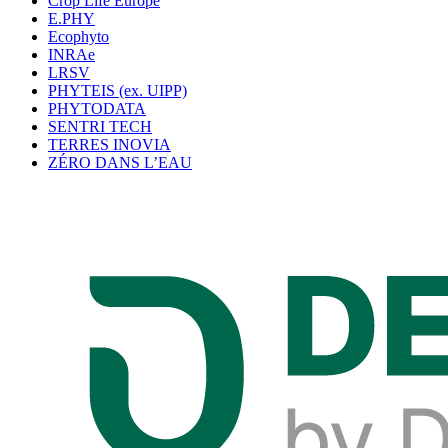
Crop Life Europe
E.PHY
Ecophyto
INRAe
LRSV
PHYTEIS (ex. UIPP)
PHYTODATA
SENTRI TECH
TERRES INOVIA
ZÉRO DANS L’EAU