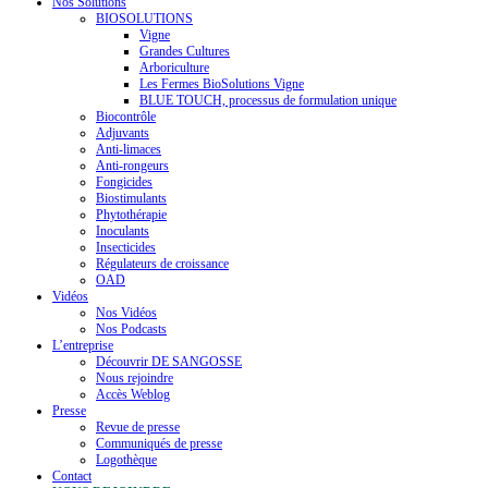
Nos Solutions
BIOSOLUTIONS
Vigne
Grandes Cultures
Arboriculture
Les Fermes BioSolutions Vigne
BLUE TOUCH, processus de formulation unique
Biocontrôle
Adjuvants
Anti-limaces
Anti-rongeurs
Fongicides
Biostimulants
Phytothérapie
Inoculants
Insecticides
Régulateurs de croissance
OAD
Vidéos
Nos Vidéos
Nos Podcasts
L’entreprise
Découvrir DE SANGOSSE
Nous rejoindre
Accès Weblog
Presse
Revue de presse
Communiqués de presse
Logothèque
Contact