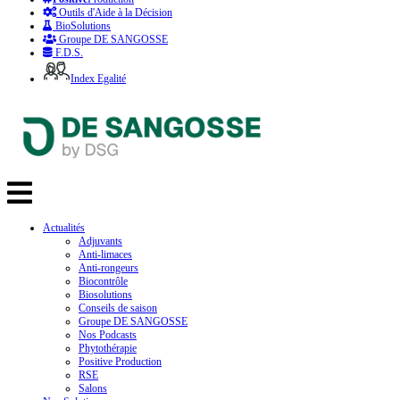
Outils d'Aide à la Décision
BioSolutions
Groupe DE SANGOSSE
F.D.S.
Index Egalité
Actualités
Adjuvants
Anti-limaces
Anti-rongeurs
Biocontrôle
Biosolutions
Conseils de saison
Groupe DE SANGOSSE
Nos Podcasts
Phytothérapie
Positive Production
RSE
Salons