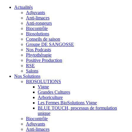
Actualités
Adjuvants
Anti-limaces
Anti-rongeurs
Biocontrôle
Biosolutions
Conseils de saison
Groupe DE SANGOSSE
Nos Podcasts
Phytothérapie
Positive Production
RSE
Salons
Nos Solutions
BIOSOLUTIONS
Vigne
Grandes Cultures
Arboriculture
Les Fermes BioSolutions Vigne
BLUE TOUCH, processus de formulation
unique
Biocontrôle
Adjuvants
Anti-limaces