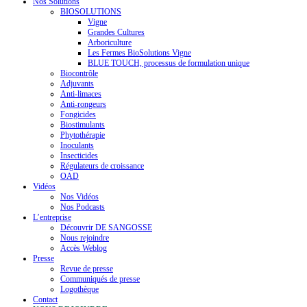
Nos Solutions
BIOSOLUTIONS
Vigne
Grandes Cultures
Arboriculture
Les Fermes BioSolutions Vigne
BLUE TOUCH, processus de formulation unique
Biocontrôle
Adjuvants
Anti-limaces
Anti-rongeurs
Fongicides
Biostimulants
Phytothérapie
Inoculants
Insecticides
Régulateurs de croissance
OAD
Vidéos
Nos Vidéos
Nos Podcasts
L’entreprise
Découvrir DE SANGOSSE
Nous rejoindre
Accès Weblog
Presse
Revue de presse
Communiqués de presse
Logothèque
Contact