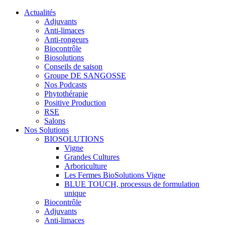
Actualités
Adjuvants
Anti-limaces
Anti-rongeurs
Biocontrôle
Biosolutions
Conseils de saison
Groupe DE SANGOSSE
Nos Podcasts
Phytothérapie
Positive Production
RSE
Salons
Nos Solutions
BIOSOLUTIONS
Vigne
Grandes Cultures
Arboriculture
Les Fermes BioSolutions Vigne
BLUE TOUCH, processus de formulation
unique
Biocontrôle
Adjuvants
Anti-limaces