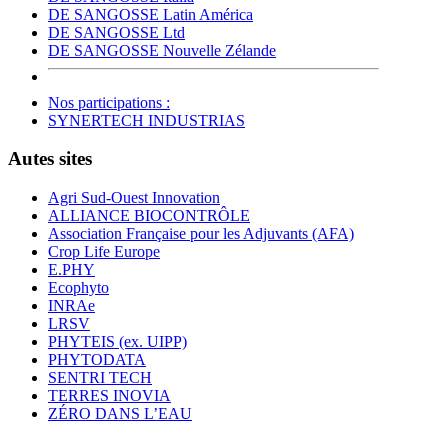
DE SANGOSSE Latin América
DE SANGOSSE Ltd
DE SANGOSSE Nouvelle Zélande
Nos participations :
SYNERTECH INDUSTRIAS
Autes sites
Agri Sud-Ouest Innovation
ALLIANCE BIOCONTRÔLE
Association Française pour les Adjuvants (AFA)
Crop Life Europe
E.PHY
Ecophyto
INRAe
LRSV
PHYTEIS (ex. UIPP)
PHYTODATA
SENTRI TECH
TERRES INOVIA
ZÉRO DANS L’EAU