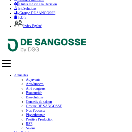
Outils d'Aide à la Décision
BioSolutions
Groupe DE SANGOSSE
F.D.S.
Index Egalité
Actualités
Adjuvants
Anti-limaces
Anti-rongeurs
Biocontrôle
Biosolutions
Conseils de saison
Groupe DE SANGOSSE
Nos Podcasts
Phytothérapie
Positive Production
RSE
Salons