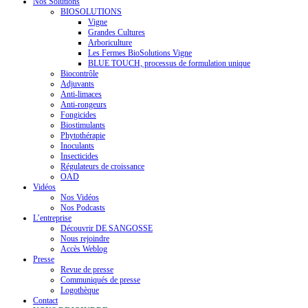
Nos Solutions
BIOSOLUTIONS
Vigne
Grandes Cultures
Arboriculture
Les Fermes BioSolutions Vigne
BLUE TOUCH, processus de formulation unique
Biocontrôle
Adjuvants
Anti-limaces
Anti-rongeurs
Fongicides
Biostimulants
Phytothérapie
Inoculants
Insecticides
Régulateurs de croissance
OAD
Vidéos
Nos Vidéos
Nos Podcasts
L’entreprise
Découvrir DE SANGOSSE
Nous rejoindre
Accès Weblog
Presse
Revue de presse
Communiqués de presse
Logothèque
Contact