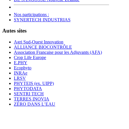
Nos participations :
SYNERTECH INDUSTRIAS
Autes sites
Agri Sud-Ouest Innovation
ALLIANCE BIOCONTRÔLE
Association Française pour les Adjuvants (AFA)
Crop Life Europe
E.PHY
Ecophyto
INRAe
LRSV
PHYTEIS (ex. UIPP)
PHYTODATA
SENTRI TECH
TERRES INOVIA
ZÉRO DANS L’EAU