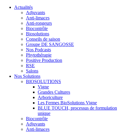
Actualités
Adjuvants
Anti-limaces
Anti-rongeurs
Biocontrôle
Biosolutions
Conseils de saison
Groupe DE SANGOSSE
Nos Podcasts
Phytothérapie
Positive Production
RSE
Salons
Nos Solutions
BIOSOLUTIONS
Vigne
Grandes Cultures
Arboriculture
Les Fermes BioSolutions Vigne
BLUE TOUCH, processus de formulation
unique
Biocontrôle
Adjuvants
Anti-limaces