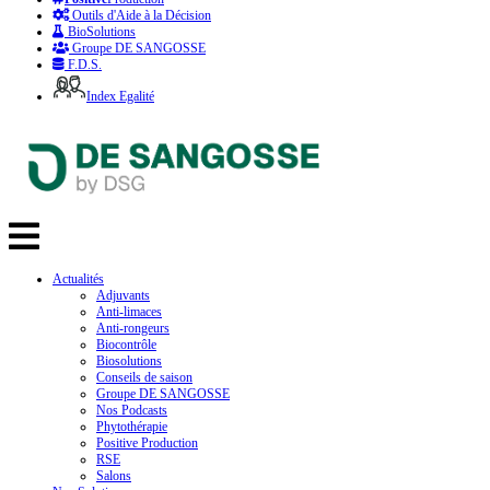
Outils d'Aide à la Décision
BioSolutions
Groupe DE SANGOSSE
F.D.S.
Index Egalité
Actualités
Adjuvants
Anti-limaces
Anti-rongeurs
Biocontrôle
Biosolutions
Conseils de saison
Groupe DE SANGOSSE
Nos Podcasts
Phytothérapie
Positive Production
RSE
Salons