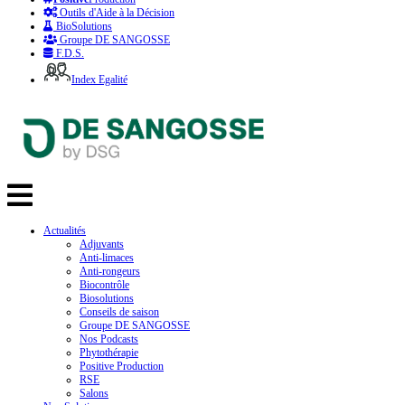
Outils d'Aide à la Décision
BioSolutions
Groupe DE SANGOSSE
F.D.S.
Index Egalité
Actualités
Adjuvants
Anti-limaces
Anti-rongeurs
Biocontrôle
Biosolutions
Conseils de saison
Groupe DE SANGOSSE
Nos Podcasts
Phytothérapie
Positive Production
RSE
Salons