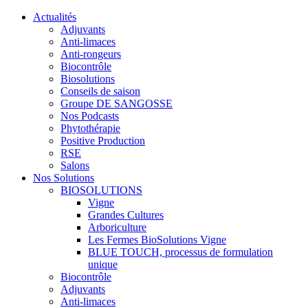
Actualités
Adjuvants
Anti-limaces
Anti-rongeurs
Biocontrôle
Biosolutions
Conseils de saison
Groupe DE SANGOSSE
Nos Podcasts
Phytothérapie
Positive Production
RSE
Salons
Nos Solutions
BIOSOLUTIONS
Vigne
Grandes Cultures
Arboriculture
Les Fermes BioSolutions Vigne
BLUE TOUCH, processus de formulation
unique
Biocontrôle
Adjuvants
Anti-limaces