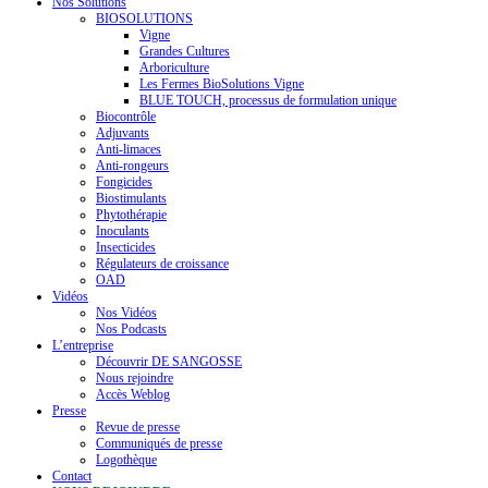
Nos Solutions
BIOSOLUTIONS
Vigne
Grandes Cultures
Arboriculture
Les Fermes BioSolutions Vigne
BLUE TOUCH, processus de formulation unique
Biocontrôle
Adjuvants
Anti-limaces
Anti-rongeurs
Fongicides
Biostimulants
Phytothérapie
Inoculants
Insecticides
Régulateurs de croissance
OAD
Vidéos
Nos Vidéos
Nos Podcasts
L’entreprise
Découvrir DE SANGOSSE
Nous rejoindre
Accès Weblog
Presse
Revue de presse
Communiqués de presse
Logothèque
Contact