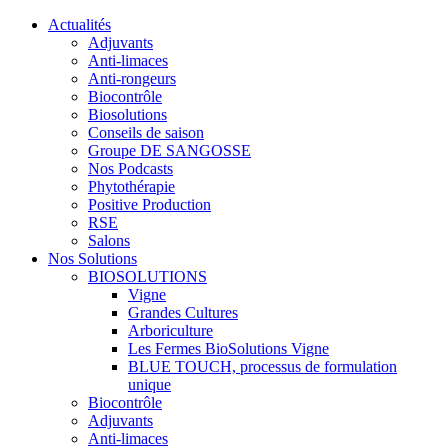
Actualités
Adjuvants
Anti-limaces
Anti-rongeurs
Biocontrôle
Biosolutions
Conseils de saison
Groupe DE SANGOSSE
Nos Podcasts
Phytothérapie
Positive Production
RSE
Salons
Nos Solutions
BIOSOLUTIONS
Vigne
Grandes Cultures
Arboriculture
Les Fermes BioSolutions Vigne
BLUE TOUCH, processus de formulation
unique
Biocontrôle
Adjuvants
Anti-limaces