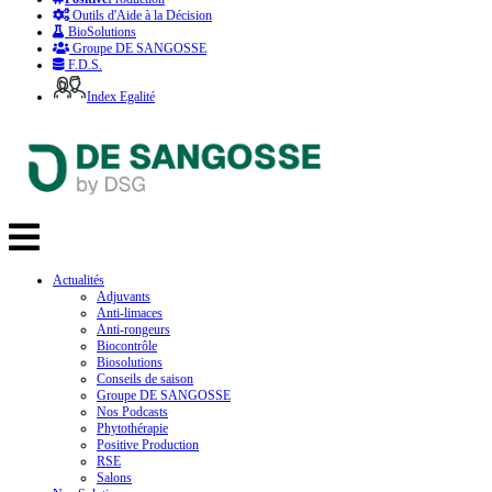
Outils d'Aide à la Décision
BioSolutions
Groupe DE SANGOSSE
F.D.S.
Index Egalité
Actualités
Adjuvants
Anti-limaces
Anti-rongeurs
Biocontrôle
Biosolutions
Conseils de saison
Groupe DE SANGOSSE
Nos Podcasts
Phytothérapie
Positive Production
RSE
Salons