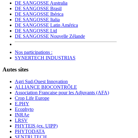
DE SANGOSSE Australia
DE SANGOSSE Brasil
DE SANGOSSE Ibérica
DE SANGOSSE Italia
DE SANGOSSE Latin América
DE SANGOSSE Ltd
DE SANGOSSE Nouvelle Zélande
Nos participations :
SYNERTECH INDUSTRIAS
Autes sites
Agri Sud-Ouest Innovation
ALLIANCE BIOCONTRÔLE
Association Française pour les Adjuvants (AFA)
Crop Life Europe
E.PHY
Ecophyto
INRAe
LRSV
PHYTEIS (ex. UIPP)
PHYTODATA
SENTRI TECH