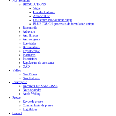
Nos Solutions
BIOSOLUTIONS
Vigne
Grandes Cultures
Arboriculture
Les Fermes BioSolutions Vigne
BLUE TOUCH, processus de formulation unique
Biocontrôle
Adjuvants
Anti-limaces
Anti-rongeurs
Fongicides
Biostimulants
Phytothérapie
Inoculants
Insecticides
Régulateurs de croissance
OAD
Vidéos
Nos Vidéos
Nos Podcasts
L’entreprise
Découvrir DE SANGOSSE
Nous rejoindre
Accès Weblog
Presse
Revue de presse
Communiqués de presse
Logothèque
Contact