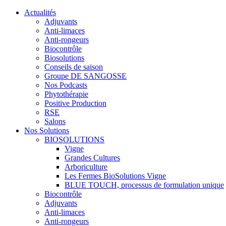
Actualités
Adjuvants
Anti-limaces
Anti-rongeurs
Biocontrôle
Biosolutions
Conseils de saison
Groupe DE SANGOSSE
Nos Podcasts
Phytothérapie
Positive Production
RSE
Salons
Nos Solutions
BIOSOLUTIONS
Vigne
Grandes Cultures
Arboriculture
Les Fermes BioSolutions Vigne
BLUE TOUCH, processus de formulation unique
Biocontrôle
Adjuvants
Anti-limaces
Anti-rongeurs