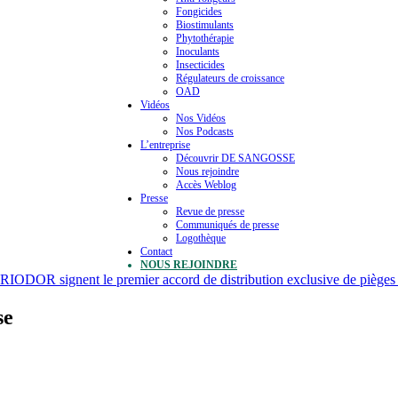
Fongicides
Biostimulants
Phytothérapie
Inoculants
Insecticides
Régulateurs de croissance
OAD
Vidéos
Nos Vidéos
Nos Podcasts
L’entreprise
Découvrir DE SANGOSSE
Nous rejoindre
Accès Weblog
Presse
Revue de presse
Communiqués de presse
Logothèque
Contact
NOUS REJOINDRE
OR signent le premier accord de distribution exclusive de pièges
se