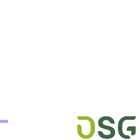
nique