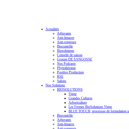
Actualités
Adjuvants
Anti-limaces
Anti-rongeurs
Biocontrôle
Biosolutions
Conseils de saison
Groupe DE SANGOSSE
Nos Podcasts
Phytothérapie
Positive Production
RSE
Salons
Nos Solutions
BIOSOLUTIONS
Vigne
Grandes Cultures
Arboriculture
Les Fermes BioSolutions Vigne
BLUE TOUCH, processus de formulation u
Biocontrôle
Adjuvants
Anti-limaces
Anti-rongeurs