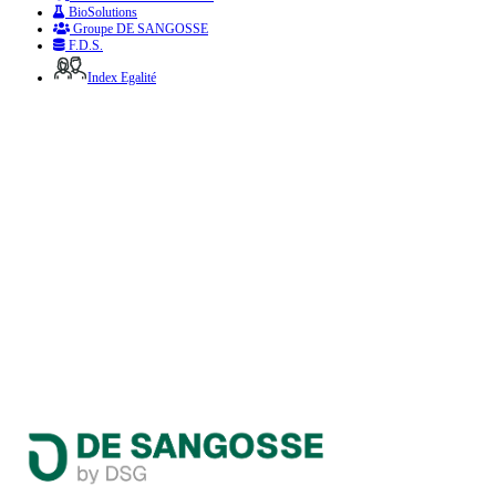
BioSolutions
Groupe DE SANGOSSE
F.D.S.
Index Egalité