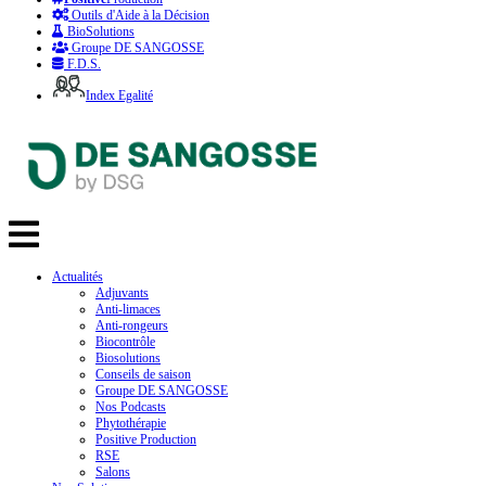
Outils d'Aide à la Décision
BioSolutions
Groupe DE SANGOSSE
F.D.S.
Index Egalité
Actualités
Adjuvants
Anti-limaces
Anti-rongeurs
Biocontrôle
Biosolutions
Conseils de saison
Groupe DE SANGOSSE
Nos Podcasts
Phytothérapie
Positive Production
RSE
Salons