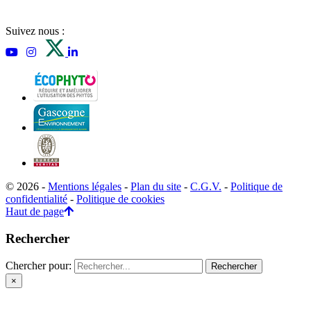
Suivez nous :
© 2026 -
Mentions légales
-
Plan du site
-
C.G.V.
-
Politique de
confidentialité
-
Politique de cookies
Haut de page
Rechercher
Chercher pour:
×