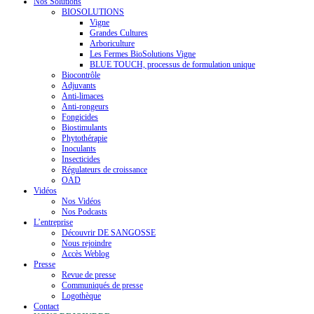
Nos Solutions
BIOSOLUTIONS
Vigne
Grandes Cultures
Arboriculture
Les Fermes BioSolutions Vigne
BLUE TOUCH, processus de formulation unique
Biocontrôle
Adjuvants
Anti-limaces
Anti-rongeurs
Fongicides
Biostimulants
Phytothérapie
Inoculants
Insecticides
Régulateurs de croissance
OAD
Vidéos
Nos Vidéos
Nos Podcasts
L’entreprise
Découvrir DE SANGOSSE
Nous rejoindre
Accès Weblog
Presse
Revue de presse
Communiqués de presse
Logothèque
Contact