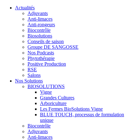
Actualités
Adjuvants
Anti-limaces
Anti-rongeurs
Biocontrôle
Biosolutions
Conseils de saison
Groupe DE SANGOSSE
Nos Podcasts
Phytothérapie
Positive Production
RSE
Salons
Nos Solutions
BIOSOLUTIONS
Vigne
Grandes Cultures
Arboriculture
Les Fermes BioSolutions Vigne
BLUE TOUCH, processus de formulation
unique
Biocontrôle
Adjuvants
Anti-limaces