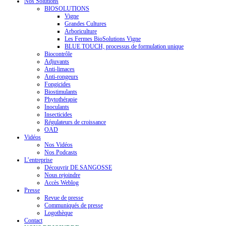
Nos Solutions
BIOSOLUTIONS
Vigne
Grandes Cultures
Arboriculture
Les Fermes BioSolutions Vigne
BLUE TOUCH, processus de formulation unique
Biocontrôle
Adjuvants
Anti-limaces
Anti-rongeurs
Fongicides
Biostimulants
Phytothérapie
Inoculants
Insecticides
Régulateurs de croissance
OAD
Vidéos
Nos Vidéos
Nos Podcasts
L’entreprise
Découvrir DE SANGOSSE
Nous rejoindre
Accès Weblog
Presse
Revue de presse
Communiqués de presse
Logothèque
Contact