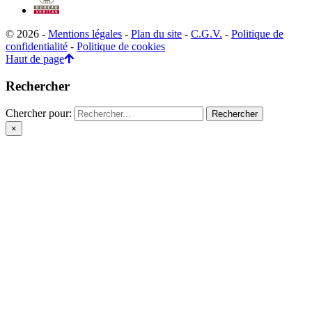
© 2026 -
Mentions légales
-
Plan du site
-
C.G.V.
-
Politique de
confidentialité
-
Politique de cookies
Haut de page
Rechercher
Chercher pour:
×