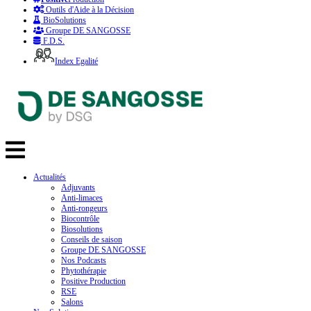
Outils d'Aide à la Décision
BioSolutions
Groupe DE SANGOSSE
F.D.S.
Index Egalité
Actualités
Adjuvants
Anti-limaces
Anti-rongeurs
Biocontrôle
Biosolutions
Conseils de saison
Groupe DE SANGOSSE
Nos Podcasts
Phytothérapie
Positive Production
RSE
Salons