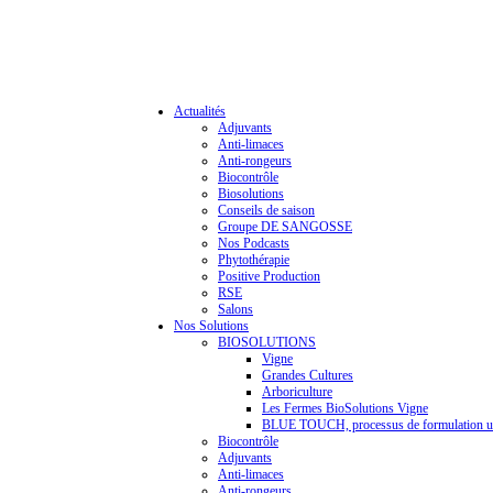
Actualités
Adjuvants
Anti-limaces
Anti-rongeurs
Biocontrôle
Biosolutions
Conseils de saison
Groupe DE SANGOSSE
Nos Podcasts
Phytothérapie
Positive Production
RSE
Salons
Nos Solutions
BIOSOLUTIONS
Vigne
Grandes Cultures
Arboriculture
Les Fermes BioSolutions Vigne
BLUE TOUCH, processus de formulation u
Biocontrôle
Adjuvants
Anti-limaces
Anti-rongeurs