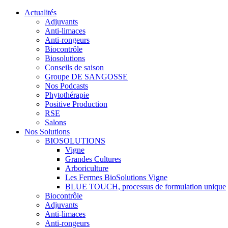
Actualités
Adjuvants
Anti-limaces
Anti-rongeurs
Biocontrôle
Biosolutions
Conseils de saison
Groupe DE SANGOSSE
Nos Podcasts
Phytothérapie
Positive Production
RSE
Salons
Nos Solutions
BIOSOLUTIONS
Vigne
Grandes Cultures
Arboriculture
Les Fermes BioSolutions Vigne
BLUE TOUCH, processus de formulation unique
Biocontrôle
Adjuvants
Anti-limaces
Anti-rongeurs