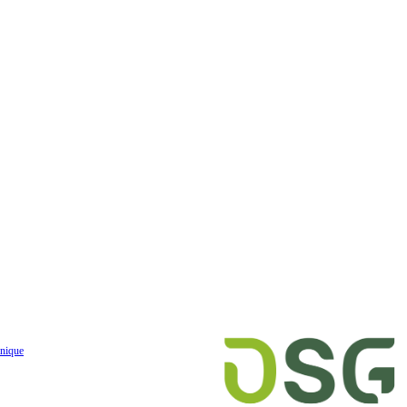
nique