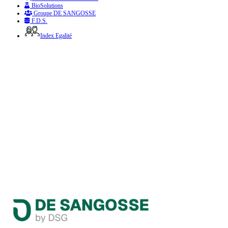
BioSolutions
Groupe DE SANGOSSE
F.D.S.
Index Egalité