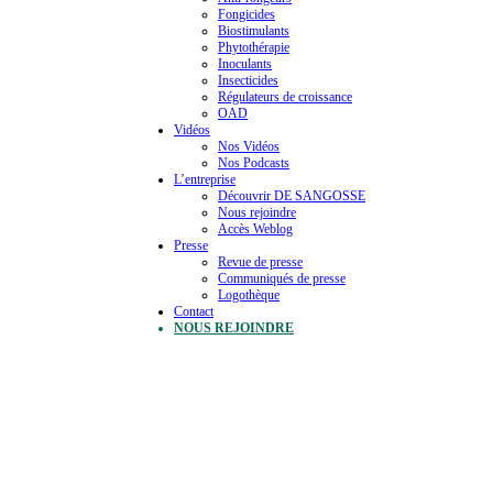
Fongicides
Biostimulants
Phytothérapie
Inoculants
Insecticides
Régulateurs de croissance
OAD
Vidéos
Nos Vidéos
Nos Podcasts
L’entreprise
Découvrir DE SANGOSSE
Nous rejoindre
Accès Weblog
Presse
Revue de presse
Communiqués de presse
Logothèque
Contact
NOUS REJOINDRE