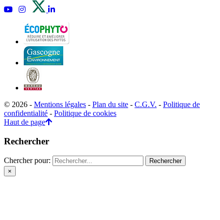
© 2026 -
Mentions légales
-
Plan du site
-
C.G.V.
-
Politique de
confidentialité
-
Politique de cookies
Haut de page
Rechercher
Chercher pour:
×