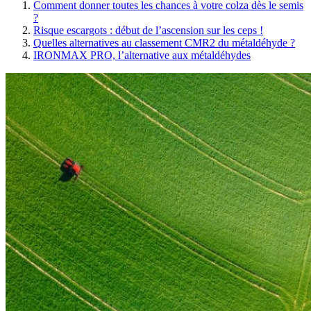
Comment donner toutes les chances à votre colza dès le semis
?
Risque escargots : début de l’ascension sur les ceps !
Quelles alternatives au classement CMR2 du métaldéhyde ?
IRONMAX PRO, l’alternative aux métaldéhydes