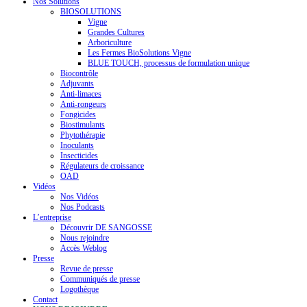
Nos Solutions
BIOSOLUTIONS
Vigne
Grandes Cultures
Arboriculture
Les Fermes BioSolutions Vigne
BLUE TOUCH, processus de formulation unique
Biocontrôle
Adjuvants
Anti-limaces
Anti-rongeurs
Fongicides
Biostimulants
Phytothérapie
Inoculants
Insecticides
Régulateurs de croissance
OAD
Vidéos
Nos Vidéos
Nos Podcasts
L’entreprise
Découvrir DE SANGOSSE
Nous rejoindre
Accès Weblog
Presse
Revue de presse
Communiqués de presse
Logothèque
Contact