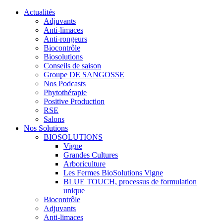
Actualités
Adjuvants
Anti-limaces
Anti-rongeurs
Biocontrôle
Biosolutions
Conseils de saison
Groupe DE SANGOSSE
Nos Podcasts
Phytothérapie
Positive Production
RSE
Salons
Nos Solutions
BIOSOLUTIONS
Vigne
Grandes Cultures
Arboriculture
Les Fermes BioSolutions Vigne
BLUE TOUCH, processus de formulation
unique
Biocontrôle
Adjuvants
Anti-limaces