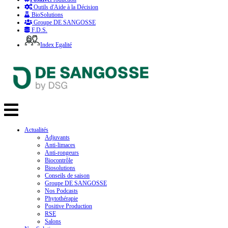
Outils d'Aide à la Décision
BioSolutions
Groupe DE SANGOSSE
F.D.S.
Index Egalité
Actualités
Adjuvants
Anti-limaces
Anti-rongeurs
Biocontrôle
Biosolutions
Conseils de saison
Groupe DE SANGOSSE
Nos Podcasts
Phytothérapie
Positive Production
RSE
Salons