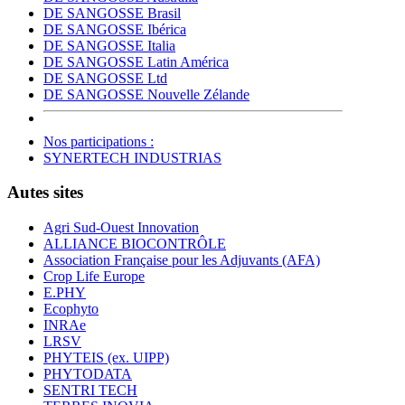
DE SANGOSSE Brasil
DE SANGOSSE Ibérica
DE SANGOSSE Italia
DE SANGOSSE Latin América
DE SANGOSSE Ltd
DE SANGOSSE Nouvelle Zélande
Nos participations :
SYNERTECH INDUSTRIAS
Autes sites
Agri Sud-Ouest Innovation
ALLIANCE BIOCONTRÔLE
Association Française pour les Adjuvants (AFA)
Crop Life Europe
E.PHY
Ecophyto
INRAe
LRSV
PHYTEIS (ex. UIPP)
PHYTODATA
SENTRI TECH