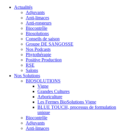
Actualités
Adjuvants
Anti-limaces
Anti-rongeurs
Biocontrôle
Biosolutions
Conseils de saison
Groupe DE SANGOSSE
Nos Podcasts
Phytothérapie
Positive Production
RSE
Salons
Nos Solutions
BIOSOLUTIONS
Vigne
Grandes Cultures
Arboriculture
Les Fermes BioSolutions Vigne
BLUE TOUCH, processus de formulation
unique
Biocontrôle
Adjuvants
Anti-limaces