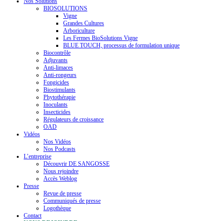
Nos Solutions
BIOSOLUTIONS
Vigne
Grandes Cultures
Arboriculture
Les Fermes BioSolutions Vigne
BLUE TOUCH, processus de formulation unique
Biocontrôle
Adjuvants
Anti-limaces
Anti-rongeurs
Fongicides
Biostimulants
Phytothérapie
Inoculants
Insecticides
Régulateurs de croissance
OAD
Vidéos
Nos Vidéos
Nos Podcasts
L’entreprise
Découvrir DE SANGOSSE
Nous rejoindre
Accès Weblog
Presse
Revue de presse
Communiqués de presse
Logothèque
Contact