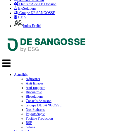
Outils d'Aide à la Décision
BioSolutions
Groupe DE SANGOSSE
F.D.S.
Index Egalité
Actualités
Adjuvants
Anti-limaces
Anti-rongeurs
Biocontrôle
Biosolutions
Conseils de saison
Groupe DE SANGOSSE
Nos Podcasts
Phytothérapie
Positive Production
RSE
Salons