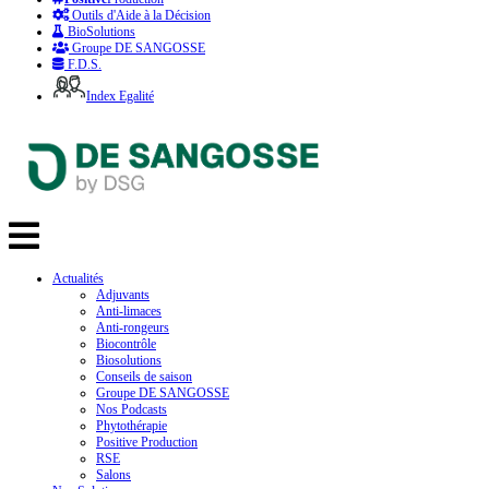
Outils d'Aide à la Décision
BioSolutions
Groupe DE SANGOSSE
F.D.S.
Index Egalité
Actualités
Adjuvants
Anti-limaces
Anti-rongeurs
Biocontrôle
Biosolutions
Conseils de saison
Groupe DE SANGOSSE
Nos Podcasts
Phytothérapie
Positive Production
RSE
Salons