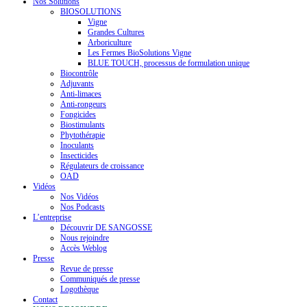
Nos Solutions
BIOSOLUTIONS
Vigne
Grandes Cultures
Arboriculture
Les Fermes BioSolutions Vigne
BLUE TOUCH, processus de formulation unique
Biocontrôle
Adjuvants
Anti-limaces
Anti-rongeurs
Fongicides
Biostimulants
Phytothérapie
Inoculants
Insecticides
Régulateurs de croissance
OAD
Vidéos
Nos Vidéos
Nos Podcasts
L’entreprise
Découvrir DE SANGOSSE
Nous rejoindre
Accès Weblog
Presse
Revue de presse
Communiqués de presse
Logothèque
Contact