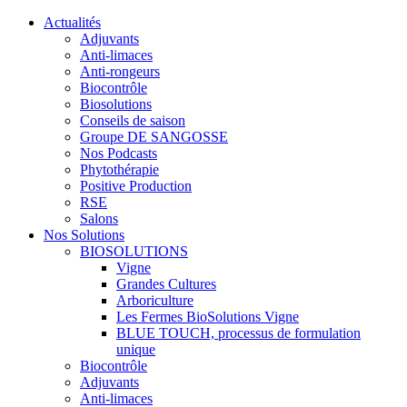
Actualités
Adjuvants
Anti-limaces
Anti-rongeurs
Biocontrôle
Biosolutions
Conseils de saison
Groupe DE SANGOSSE
Nos Podcasts
Phytothérapie
Positive Production
RSE
Salons
Nos Solutions
BIOSOLUTIONS
Vigne
Grandes Cultures
Arboriculture
Les Fermes BioSolutions Vigne
BLUE TOUCH, processus de formulation
unique
Biocontrôle
Adjuvants
Anti-limaces