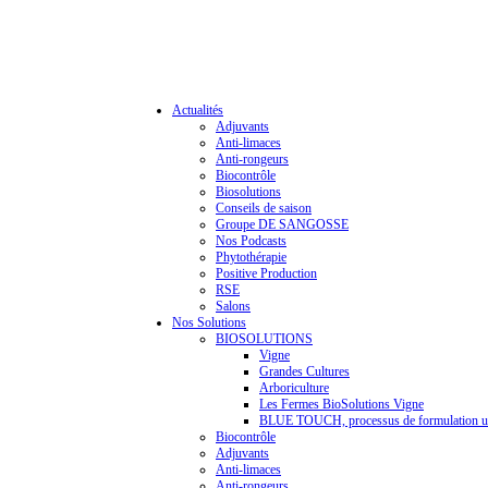
Actualités
Adjuvants
Anti-limaces
Anti-rongeurs
Biocontrôle
Biosolutions
Conseils de saison
Groupe DE SANGOSSE
Nos Podcasts
Phytothérapie
Positive Production
RSE
Salons
Nos Solutions
BIOSOLUTIONS
Vigne
Grandes Cultures
Arboriculture
Les Fermes BioSolutions Vigne
BLUE TOUCH, processus de formulation u
Biocontrôle
Adjuvants
Anti-limaces
Anti-rongeurs