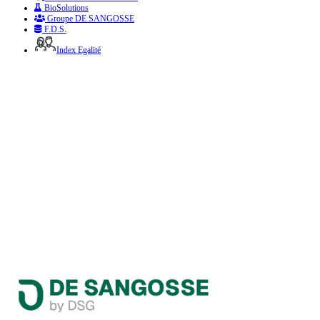
BioSolutions
Groupe DE SANGOSSE
F.D.S.
Index Egalité