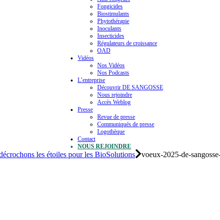
Fongicides
Biostimulants
Phytothérapie
Inoculants
Insecticides
Régulateurs de croissance
OAD
Vidéos
Nos Vidéos
Nos Podcasts
L’entreprise
Découvrir DE SANGOSSE
Nous rejoindre
Accès Weblog
Presse
Revue de presse
Communiqués de presse
Logothèque
Contact
NOUS REJOINDRE
écrochons les étoiles pour les BioSolutions
voeux-2025-de-sangosse-