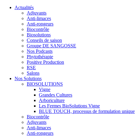
Actualités
Adjuvants
Anti-limaces
Anti-rongeurs
Biocontrôle
Biosolutions
Conseils de saison
Groupe DE SANGOSSE
Nos Podcasts
Phytothérapie
Positive Production
RSE
Salons
Nos Solutions
BIOSOLUTIONS
Vigne
Grandes Cultures
Arboriculture
Les Fermes BioSolutions Vigne
BLUE TOUCH, processus de formulation unique
Biocontrôle
Adjuvants
Anti-limaces
Anti-rongeurs