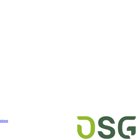
nique