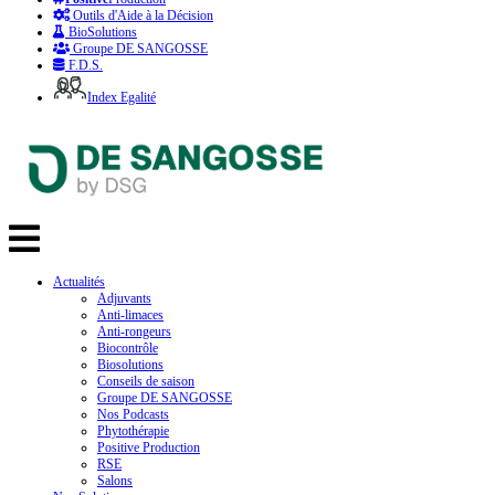
Outils d'Aide à la Décision
BioSolutions
Groupe DE SANGOSSE
F.D.S.
Index Egalité
Actualités
Adjuvants
Anti-limaces
Anti-rongeurs
Biocontrôle
Biosolutions
Conseils de saison
Groupe DE SANGOSSE
Nos Podcasts
Phytothérapie
Positive Production
RSE
Salons