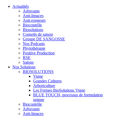
Actualités
Adjuvants
Anti-limaces
Anti-rongeurs
Biocontrôle
Biosolutions
Conseils de saison
Groupe DE SANGOSSE
Nos Podcasts
Phytothérapie
Positive Production
RSE
Salons
Nos Solutions
BIOSOLUTIONS
Vigne
Grandes Cultures
Arboriculture
Les Fermes BioSolutions Vigne
BLUE TOUCH, processus de formulation
unique
Biocontrôle
Adjuvants
Anti-limaces