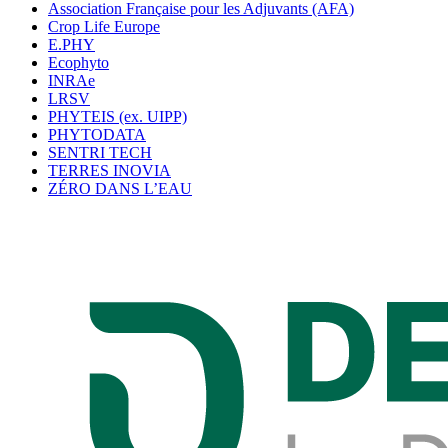
Association Française pour les Adjuvants (AFA)
Crop Life Europe
E.PHY
Ecophyto
INRAe
LRSV
PHYTEIS (ex. UIPP)
PHYTODATA
SENTRI TECH
TERRES INOVIA
ZÉRO DANS L’EAU