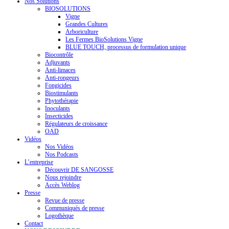
Nos Solutions
BIOSOLUTIONS
Vigne
Grandes Cultures
Arboriculture
Les Fermes BioSolutions Vigne
BLUE TOUCH, processus de formulation unique
Biocontrôle
Adjuvants
Anti-limaces
Anti-rongeurs
Fongicides
Biostimulants
Phytothérapie
Inoculants
Insecticides
Régulateurs de croissance
OAD
Vidéos
Nos Vidéos
Nos Podcasts
L’entreprise
Découvrir DE SANGOSSE
Nous rejoindre
Accès Weblog
Presse
Revue de presse
Communiqués de presse
Logothèque
Contact