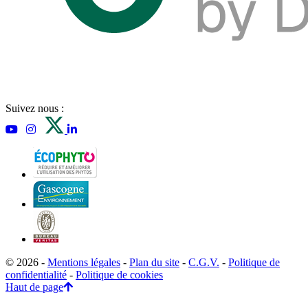
Suivez nous :
© 2026 -
Mentions légales
-
Plan du site
-
C.G.V.
-
Politique de
confidentialité
-
Politique de cookies
Haut de page