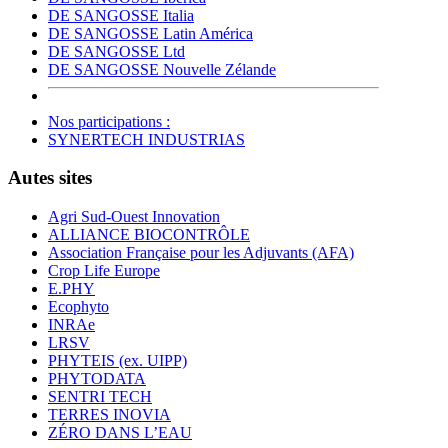
DE SANGOSSE Italia
DE SANGOSSE Latin América
DE SANGOSSE Ltd
DE SANGOSSE Nouvelle Zélande
Nos participations :
SYNERTECH INDUSTRIAS
Autes sites
Agri Sud-Ouest Innovation
ALLIANCE BIOCONTRÔLE
Association Française pour les Adjuvants (AFA)
Crop Life Europe
E.PHY
Ecophyto
INRAe
LRSV
PHYTEIS (ex. UIPP)
PHYTODATA
SENTRI TECH
TERRES INOVIA
ZÉRO DANS L’EAU