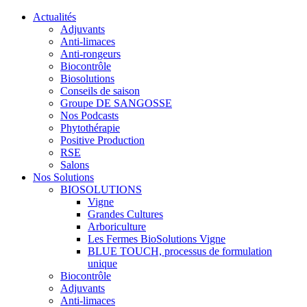
Actualités
Adjuvants
Anti-limaces
Anti-rongeurs
Biocontrôle
Biosolutions
Conseils de saison
Groupe DE SANGOSSE
Nos Podcasts
Phytothérapie
Positive Production
RSE
Salons
Nos Solutions
BIOSOLUTIONS
Vigne
Grandes Cultures
Arboriculture
Les Fermes BioSolutions Vigne
BLUE TOUCH, processus de formulation
unique
Biocontrôle
Adjuvants
Anti-limaces