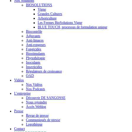
Nos Solutions
BIOSOLUTIONS
Vigne
Grandes Cultures
Arboriculture
Les Fermes BioSolutions Vigne
BLUE TOUCH, processus de formulation unique
Biocontrôle
Adjuvants
Anti-limaces
Anti-rongeurs
Fongicides
Biostimulants
Phytothérapie
Inoculants
Insecticides
Régulateurs de croissance
OAD
Vidéos
Nos Vidéos
Nos Podcasts
L’entreprise
Découvrir DE SANGOSSE
Nous rejoindre
Accès Weblog
Presse
Revue de presse
Communiqués de presse
Logothèque
Contact