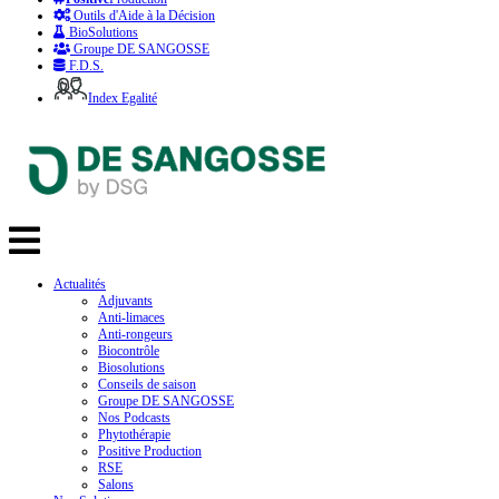
Outils d'Aide à la Décision
BioSolutions
Groupe DE SANGOSSE
F.D.S.
Index Egalité
Actualités
Adjuvants
Anti-limaces
Anti-rongeurs
Biocontrôle
Biosolutions
Conseils de saison
Groupe DE SANGOSSE
Nos Podcasts
Phytothérapie
Positive Production
RSE
Salons