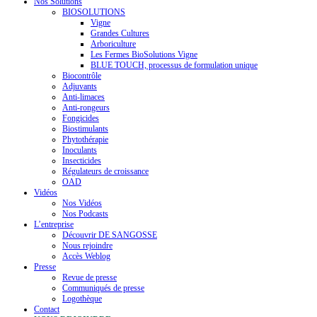
Nos Solutions
BIOSOLUTIONS
Vigne
Grandes Cultures
Arboriculture
Les Fermes BioSolutions Vigne
BLUE TOUCH, processus de formulation unique
Biocontrôle
Adjuvants
Anti-limaces
Anti-rongeurs
Fongicides
Biostimulants
Phytothérapie
Inoculants
Insecticides
Régulateurs de croissance
OAD
Vidéos
Nos Vidéos
Nos Podcasts
L’entreprise
Découvrir DE SANGOSSE
Nous rejoindre
Accès Weblog
Presse
Revue de presse
Communiqués de presse
Logothèque
Contact