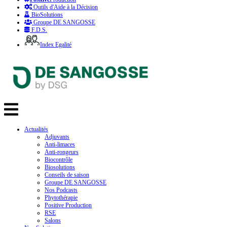
Outils d'Aide à la Décision
BioSolutions
Groupe DE SANGOSSE
F.D.S.
Index Egalité
Actualités
Adjuvants
Anti-limaces
Anti-rongeurs
Biocontrôle
Biosolutions
Conseils de saison
Groupe DE SANGOSSE
Nos Podcasts
Phytothérapie
Positive Production
RSE
Salons