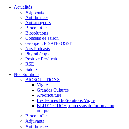
Actualités
Adjuvants
Anti-limaces
Anti-rongeurs
Biocontrôle
Biosolutions
Conseils de saison
Groupe DE SANGOSSE
Nos Podcasts
Phytothérapie
Positive Production
RSE
Salons
Nos Solutions
BIOSOLUTIONS
Vigne
Grandes Cultures
Arboriculture
Les Fermes BioSolutions Vigne
BLUE TOUCH, processus de formulation
unique
Biocontrôle
Adjuvants
Anti-limaces