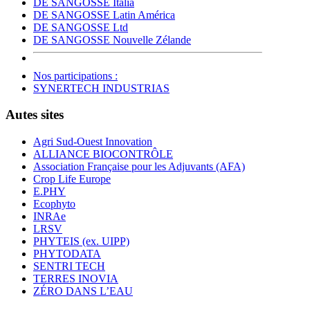
DE SANGOSSE Italia
DE SANGOSSE Latin América
DE SANGOSSE Ltd
DE SANGOSSE Nouvelle Zélande
Nos participations :
SYNERTECH INDUSTRIAS
Autes sites
Agri Sud-Ouest Innovation
ALLIANCE BIOCONTRÔLE
Association Française pour les Adjuvants (AFA)
Crop Life Europe
E.PHY
Ecophyto
INRAe
LRSV
PHYTEIS (ex. UIPP)
PHYTODATA
SENTRI TECH
TERRES INOVIA
ZÉRO DANS L’EAU