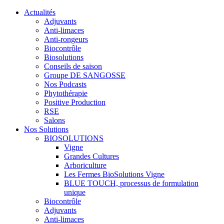
Actualités
Adjuvants
Anti-limaces
Anti-rongeurs
Biocontrôle
Biosolutions
Conseils de saison
Groupe DE SANGOSSE
Nos Podcasts
Phytothérapie
Positive Production
RSE
Salons
Nos Solutions
BIOSOLUTIONS
Vigne
Grandes Cultures
Arboriculture
Les Fermes BioSolutions Vigne
BLUE TOUCH, processus de formulation
unique
Biocontrôle
Adjuvants
Anti-limaces