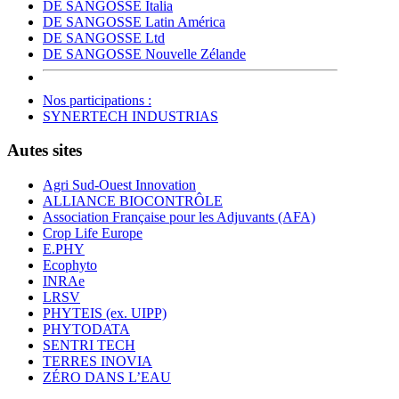
DE SANGOSSE Italia
DE SANGOSSE Latin América
DE SANGOSSE Ltd
DE SANGOSSE Nouvelle Zélande
Nos participations :
SYNERTECH INDUSTRIAS
Autes sites
Agri Sud-Ouest Innovation
ALLIANCE BIOCONTRÔLE
Association Française pour les Adjuvants (AFA)
Crop Life Europe
E.PHY
Ecophyto
INRAe
LRSV
PHYTEIS (ex. UIPP)
PHYTODATA
SENTRI TECH
TERRES INOVIA
ZÉRO DANS L’EAU