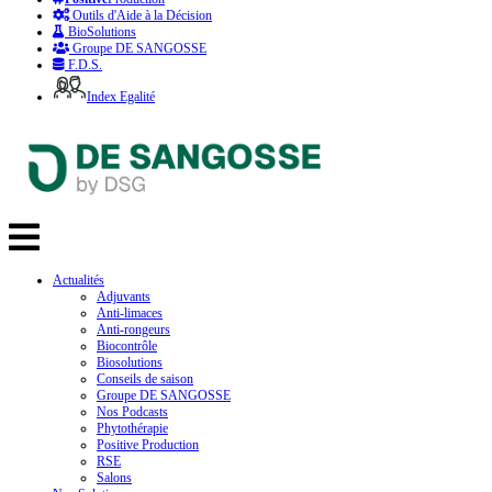
Outils d'Aide à la Décision
BioSolutions
Groupe DE SANGOSSE
F.D.S.
Index Egalité
Actualités
Adjuvants
Anti-limaces
Anti-rongeurs
Biocontrôle
Biosolutions
Conseils de saison
Groupe DE SANGOSSE
Nos Podcasts
Phytothérapie
Positive Production
RSE
Salons