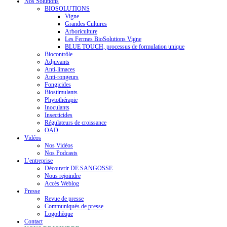
Nos Solutions
BIOSOLUTIONS
Vigne
Grandes Cultures
Arboriculture
Les Fermes BioSolutions Vigne
BLUE TOUCH, processus de formulation unique
Biocontrôle
Adjuvants
Anti-limaces
Anti-rongeurs
Fongicides
Biostimulants
Phytothérapie
Inoculants
Insecticides
Régulateurs de croissance
OAD
Vidéos
Nos Vidéos
Nos Podcasts
L’entreprise
Découvrir DE SANGOSSE
Nous rejoindre
Accès Weblog
Presse
Revue de presse
Communiqués de presse
Logothèque
Contact