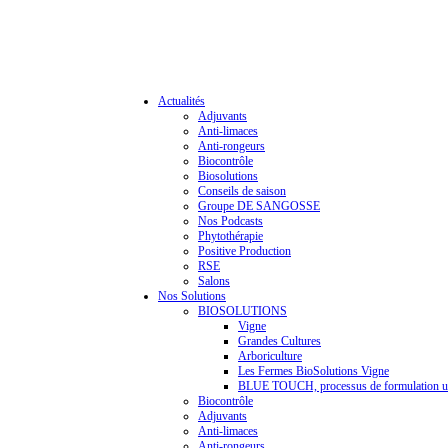
Actualités
Adjuvants
Anti-limaces
Anti-rongeurs
Biocontrôle
Biosolutions
Conseils de saison
Groupe DE SANGOSSE
Nos Podcasts
Phytothérapie
Positive Production
RSE
Salons
Nos Solutions
BIOSOLUTIONS
Vigne
Grandes Cultures
Arboriculture
Les Fermes BioSolutions Vigne
BLUE TOUCH, processus de formulation u
Biocontrôle
Adjuvants
Anti-limaces
Anti-rongeurs