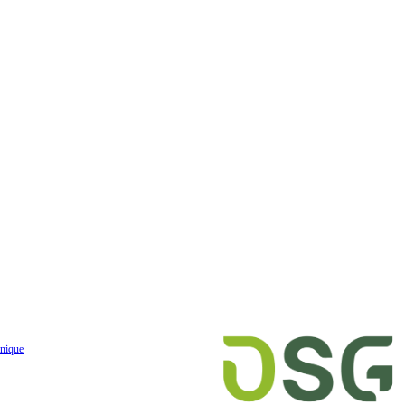
nique