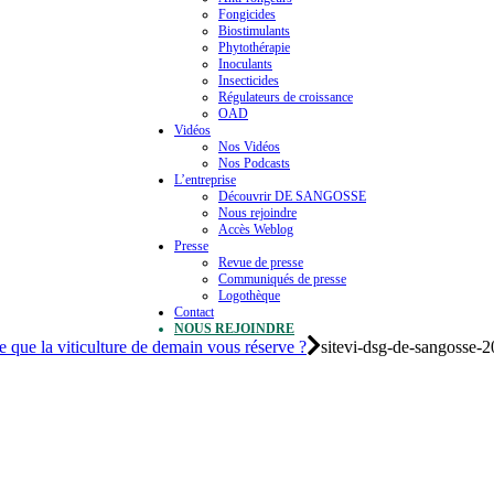
Fongicides
Biostimulants
Phytothérapie
Inoculants
Insecticides
Régulateurs de croissance
OAD
Vidéos
Nos Vidéos
Nos Podcasts
L’entreprise
Découvrir DE SANGOSSE
Nous rejoindre
Accès Weblog
Presse
Revue de presse
Communiqués de presse
Logothèque
Contact
NOUS REJOINDRE
ce que la viticulture de demain vous réserve ?
sitevi-dsg-de-sangosse-2