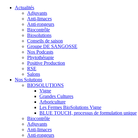
Actualités
Adjuvants
Anti-limaces
Anti-rongeurs
Biocontrôle
Biosolutions
Conseils de saison
Groupe DE SANGOSSE
Nos Podcasts
Phytothérapie
Positive Production
RSE
Salons
Nos Solutions
BIOSOLUTIONS
Vigne
Grandes Cultures
Arboriculture
Les Fermes BioSolutions Vigne
BLUE TOUCH, processus de formulation unique
Biocontrôle
Adjuvants
Anti-limaces
Anti-rongeurs