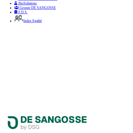
BioSolutions
Groupe DE SANGOSSE
F.D.S.
Index Egalité