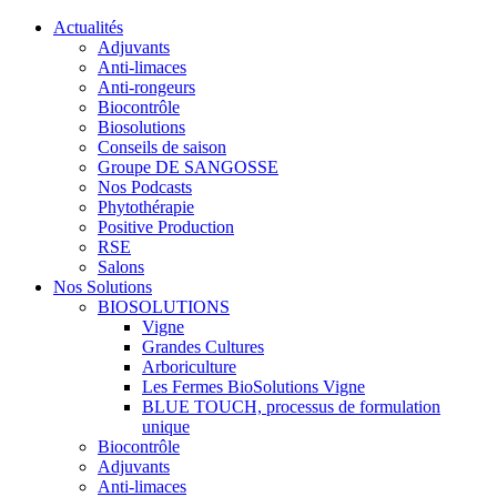
Actualités
Adjuvants
Anti-limaces
Anti-rongeurs
Biocontrôle
Biosolutions
Conseils de saison
Groupe DE SANGOSSE
Nos Podcasts
Phytothérapie
Positive Production
RSE
Salons
Nos Solutions
BIOSOLUTIONS
Vigne
Grandes Cultures
Arboriculture
Les Fermes BioSolutions Vigne
BLUE TOUCH, processus de formulation
unique
Biocontrôle
Adjuvants
Anti-limaces