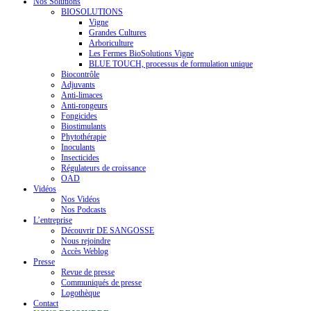
Nos Solutions
BIOSOLUTIONS
Vigne
Grandes Cultures
Arboriculture
Les Fermes BioSolutions Vigne
BLUE TOUCH, processus de formulation unique
Biocontrôle
Adjuvants
Anti-limaces
Anti-rongeurs
Fongicides
Biostimulants
Phytothérapie
Inoculants
Insecticides
Régulateurs de croissance
OAD
Vidéos
Nos Vidéos
Nos Podcasts
L’entreprise
Découvrir DE SANGOSSE
Nous rejoindre
Accès Weblog
Presse
Revue de presse
Communiqués de presse
Logothèque
Contact