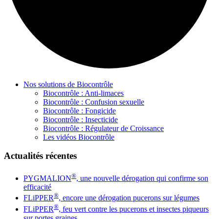
Nos solutions de Biocontrôle
Biocontrôle : Anti-limaces
Biocontrôle : Confusion sexuelle
Biocontrôle : Fongicide
Biocontrôle : Insecticide
Biocontrôle : Régulateur de Croissance
Les vidéos Biocontrôle
Actualités récentes
®
PYGMALION
, une nouvelle dérogation qui confirme son
efficacité
®
FLiPPER
, encore une dérogation pucerons sur légumes
®
FLiPPER
, feu vert contre les pucerons et insectes piqueurs
sur portes graines