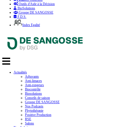
Outils d'Aide à la Décision
BioSolutions
Groupe DE SANGOSSE
F.D.S.
Index Egalité
Actualités
Adjuvants
Anti-limaces
Anti-rongeurs
Biocontrôle
Biosolutions
Conseils de saison
Groupe DE SANGOSSE
Nos Podcasts
Phytothérapie
Positive Production
RSE
Salons