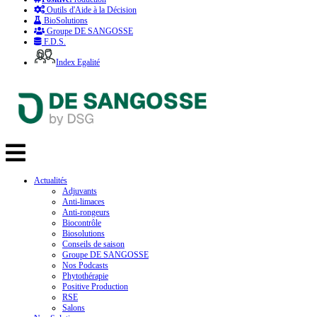
Outils d'Aide à la Décision
BioSolutions
Groupe DE SANGOSSE
F.D.S.
Index Egalité
Actualités
Adjuvants
Anti-limaces
Anti-rongeurs
Biocontrôle
Biosolutions
Conseils de saison
Groupe DE SANGOSSE
Nos Podcasts
Phytothérapie
Positive Production
RSE
Salons