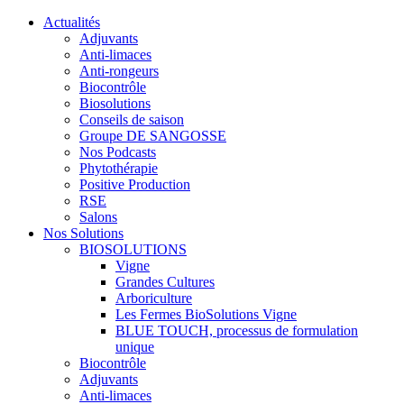
Actualités
Adjuvants
Anti-limaces
Anti-rongeurs
Biocontrôle
Biosolutions
Conseils de saison
Groupe DE SANGOSSE
Nos Podcasts
Phytothérapie
Positive Production
RSE
Salons
Nos Solutions
BIOSOLUTIONS
Vigne
Grandes Cultures
Arboriculture
Les Fermes BioSolutions Vigne
BLUE TOUCH, processus de formulation
unique
Biocontrôle
Adjuvants
Anti-limaces