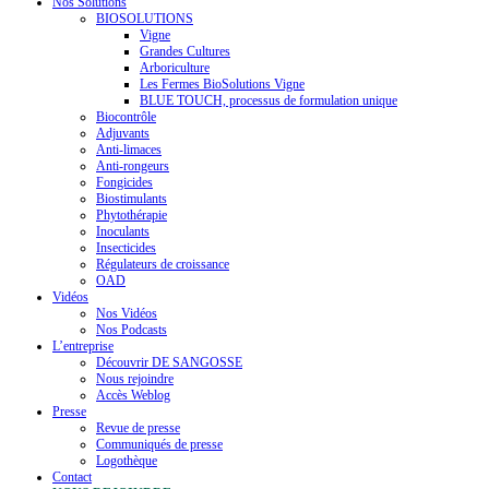
Nos Solutions
BIOSOLUTIONS
Vigne
Grandes Cultures
Arboriculture
Les Fermes BioSolutions Vigne
BLUE TOUCH, processus de formulation unique
Biocontrôle
Adjuvants
Anti-limaces
Anti-rongeurs
Fongicides
Biostimulants
Phytothérapie
Inoculants
Insecticides
Régulateurs de croissance
OAD
Vidéos
Nos Vidéos
Nos Podcasts
L’entreprise
Découvrir DE SANGOSSE
Nous rejoindre
Accès Weblog
Presse
Revue de presse
Communiqués de presse
Logothèque
Contact