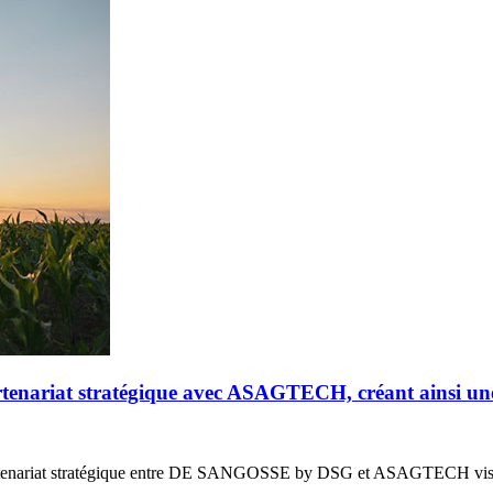
riat stratégique avec ASAGTECH, créant ainsi un
enariat stratégique entre DE SANGOSSE by DSG et ASAGTECH vis