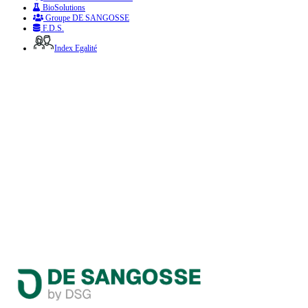
BioSolutions
Groupe DE SANGOSSE
F.D.S.
Index Egalité