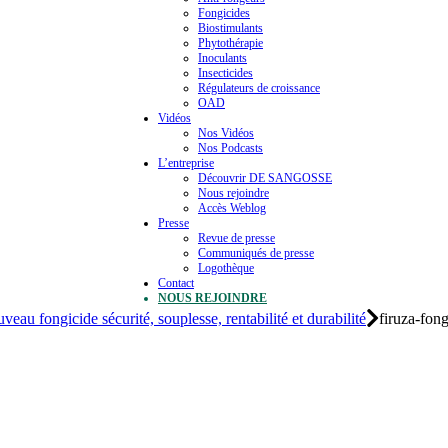
Fongicides
Biostimulants
Phytothérapie
Inoculants
Insecticides
Régulateurs de croissance
OAD
Vidéos
Nos Vidéos
Nos Podcasts
L’entreprise
Découvrir DE SANGOSSE
Nous rejoindre
Accès Weblog
Presse
Revue de presse
Communiqués de presse
Logothèque
Contact
NOUS REJOINDRE
uveau fongicide sécurité, souplesse, rentabilité et durabilité
firuza-fon