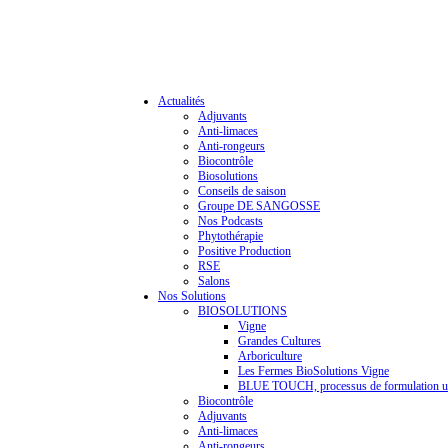
Actualités
Adjuvants
Anti-limaces
Anti-rongeurs
Biocontrôle
Biosolutions
Conseils de saison
Groupe DE SANGOSSE
Nos Podcasts
Phytothérapie
Positive Production
RSE
Salons
Nos Solutions
BIOSOLUTIONS
Vigne
Grandes Cultures
Arboriculture
Les Fermes BioSolutions Vigne
BLUE TOUCH, processus de formulation u
Biocontrôle
Adjuvants
Anti-limaces
Anti-rongeurs