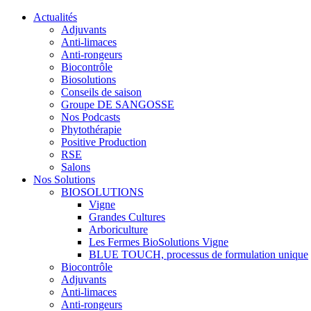
Actualités
Adjuvants
Anti-limaces
Anti-rongeurs
Biocontrôle
Biosolutions
Conseils de saison
Groupe DE SANGOSSE
Nos Podcasts
Phytothérapie
Positive Production
RSE
Salons
Nos Solutions
BIOSOLUTIONS
Vigne
Grandes Cultures
Arboriculture
Les Fermes BioSolutions Vigne
BLUE TOUCH, processus de formulation unique
Biocontrôle
Adjuvants
Anti-limaces
Anti-rongeurs