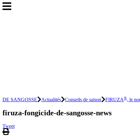
®
DE SANGOSSE
Actualités
Conseils de saison
FIRUZA
, le no
firuza-fongicide-de-sangosse-news
Tweet