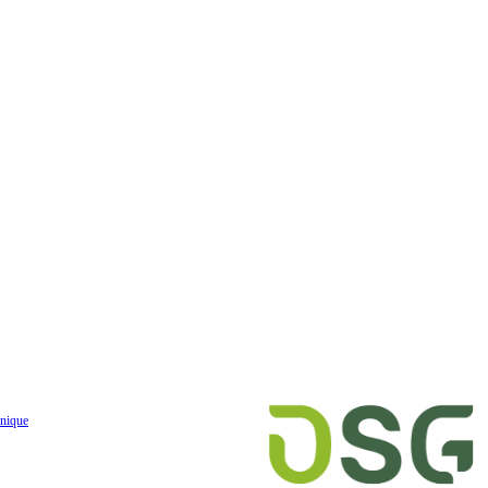
nique