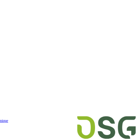
nique