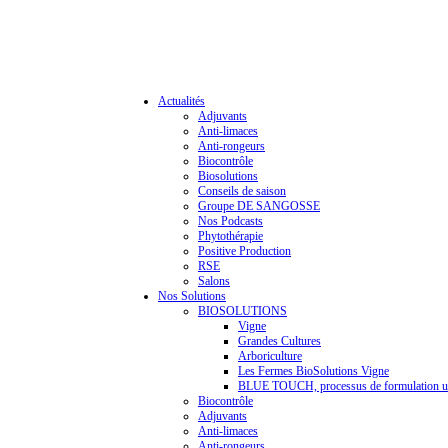
Actualités
Adjuvants
Anti-limaces
Anti-rongeurs
Biocontrôle
Biosolutions
Conseils de saison
Groupe DE SANGOSSE
Nos Podcasts
Phytothérapie
Positive Production
RSE
Salons
Nos Solutions
BIOSOLUTIONS
Vigne
Grandes Cultures
Arboriculture
Les Fermes BioSolutions Vigne
BLUE TOUCH, processus de formulation u
Biocontrôle
Adjuvants
Anti-limaces
Anti-rongeurs