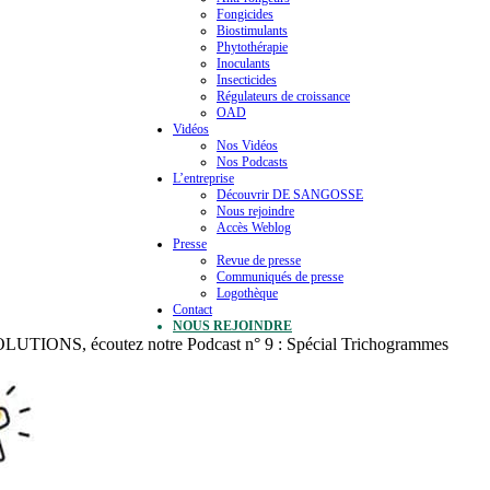
Fongicides
Biostimulants
Phytothérapie
Inoculants
Insecticides
Régulateurs de croissance
OAD
Vidéos
Nos Vidéos
Nos Podcasts
L’entreprise
Découvrir DE SANGOSSE
Nous rejoindre
Accès Weblog
Presse
Revue de presse
Communiqués de presse
Logothèque
Contact
NOUS REJOINDRE
IONS, écoutez notre Podcast n° 9 : Spécial Trichogrammes