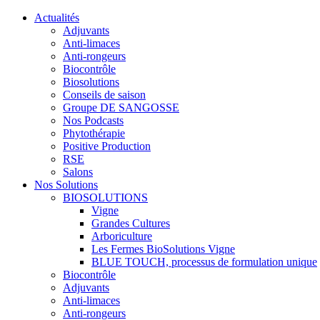
Actualités
Adjuvants
Anti-limaces
Anti-rongeurs
Biocontrôle
Biosolutions
Conseils de saison
Groupe DE SANGOSSE
Nos Podcasts
Phytothérapie
Positive Production
RSE
Salons
Nos Solutions
BIOSOLUTIONS
Vigne
Grandes Cultures
Arboriculture
Les Fermes BioSolutions Vigne
BLUE TOUCH, processus de formulation unique
Biocontrôle
Adjuvants
Anti-limaces
Anti-rongeurs