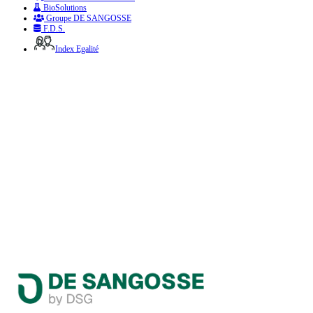
BioSolutions
Groupe DE SANGOSSE
F.D.S.
Index Egalité