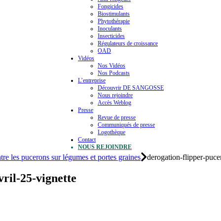
Fongicides
Biostimulants
Phytothérapie
Inoculants
Insecticides
Régulateurs de croissance
OAD
Vidéos
Nos Vidéos
Nos Podcasts
L’entreprise
Découvrir DE SANGOSSE
Nous rejoindre
Accès Weblog
Presse
Revue de presse
Communiqués de presse
Logothèque
Contact
NOUS REJOINDRE
ntre les pucerons sur légumes et portes graines
derogation-flipper-puce
ril-25-vignette