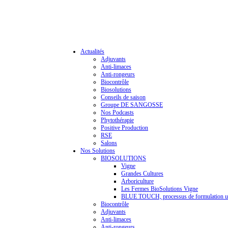
Actualités
Adjuvants
Anti-limaces
Anti-rongeurs
Biocontrôle
Biosolutions
Conseils de saison
Groupe DE SANGOSSE
Nos Podcasts
Phytothérapie
Positive Production
RSE
Salons
Nos Solutions
BIOSOLUTIONS
Vigne
Grandes Cultures
Arboriculture
Les Fermes BioSolutions Vigne
BLUE TOUCH, processus de formulation u
Biocontrôle
Adjuvants
Anti-limaces
Anti-rongeurs