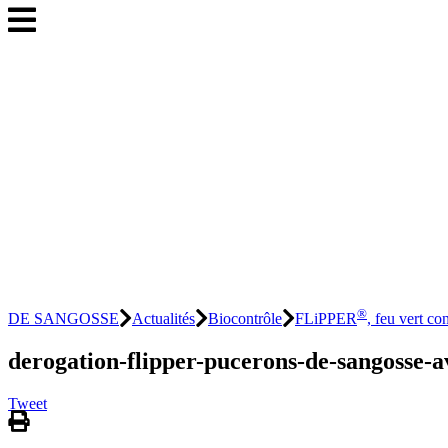
®
DE SANGOSSE
Actualités
Biocontrôle
FLiPPER
, feu vert co
derogation-flipper-pucerons-de-sangosse-av
Tweet