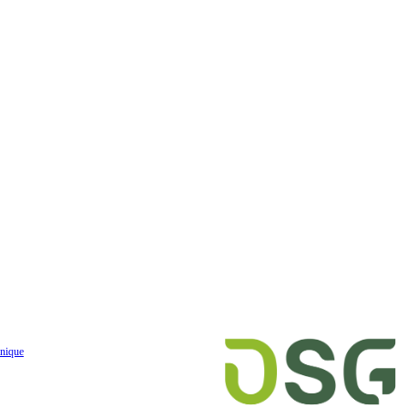
nique