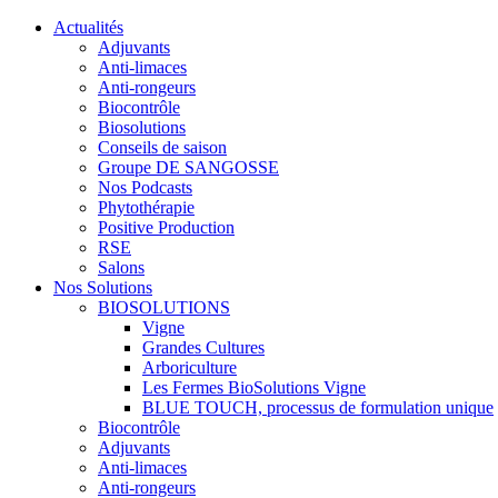
Actualités
Adjuvants
Anti-limaces
Anti-rongeurs
Biocontrôle
Biosolutions
Conseils de saison
Groupe DE SANGOSSE
Nos Podcasts
Phytothérapie
Positive Production
RSE
Salons
Nos Solutions
BIOSOLUTIONS
Vigne
Grandes Cultures
Arboriculture
Les Fermes BioSolutions Vigne
BLUE TOUCH, processus de formulation unique
Biocontrôle
Adjuvants
Anti-limaces
Anti-rongeurs