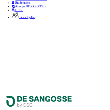
BioSolutions
Groupe DE SANGOSSE
F.D.S.
Index Egalité