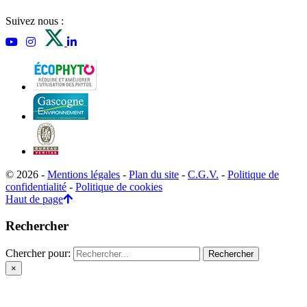
Suivez nous :
© 2026 -
Mentions légales
-
Plan du site
-
C.G.V.
-
Politique de
confidentialité
-
Politique de cookies
Haut de page
Rechercher
Chercher pour:
×