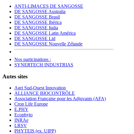
ANTI-LIMACES DE SANGOSSE
DE SANGOSSE Australia
DE SANGOSSE Brasil
DE SANGOSSE Ibérica
DE SANGOSSE Italia
DE SANGOSSE Latin América
DE SANGOSSE Ltd
DE SANGOSSE Nouvelle Zélande
Nos participations :
SYNERTECH INDUSTRIAS
Autes sites
Agri Sud-Ouest Innovation
ALLIANCE BIOCONTRÔLE
Association Française pour les Adjuvants (AFA)
Crop Life Europe
E.PHY
Ecophyto
INRAe
LRSV
PHYTEIS (ex. UIPP)