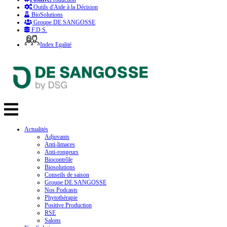
Outils d'Aide à la Décision
BioSolutions
Groupe DE SANGOSSE
F.D.S.
Index Egalité
Actualités
Adjuvants
Anti-limaces
Anti-rongeurs
Biocontrôle
Biosolutions
Conseils de saison
Groupe DE SANGOSSE
Nos Podcasts
Phytothérapie
Positive Production
RSE
Salons