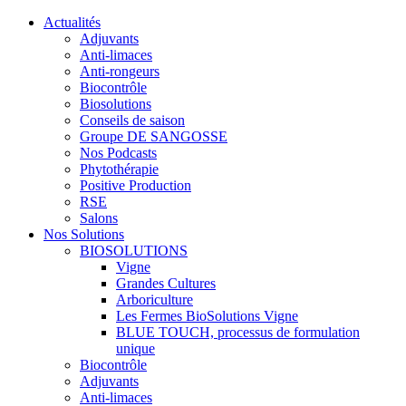
Actualités
Adjuvants
Anti-limaces
Anti-rongeurs
Biocontrôle
Biosolutions
Conseils de saison
Groupe DE SANGOSSE
Nos Podcasts
Phytothérapie
Positive Production
RSE
Salons
Nos Solutions
BIOSOLUTIONS
Vigne
Grandes Cultures
Arboriculture
Les Fermes BioSolutions Vigne
BLUE TOUCH, processus de formulation
unique
Biocontrôle
Adjuvants
Anti-limaces