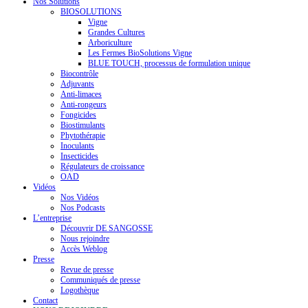
Nos Solutions
BIOSOLUTIONS
Vigne
Grandes Cultures
Arboriculture
Les Fermes BioSolutions Vigne
BLUE TOUCH, processus de formulation unique
Biocontrôle
Adjuvants
Anti-limaces
Anti-rongeurs
Fongicides
Biostimulants
Phytothérapie
Inoculants
Insecticides
Régulateurs de croissance
OAD
Vidéos
Nos Vidéos
Nos Podcasts
L’entreprise
Découvrir DE SANGOSSE
Nous rejoindre
Accès Weblog
Presse
Revue de presse
Communiqués de presse
Logothèque
Contact