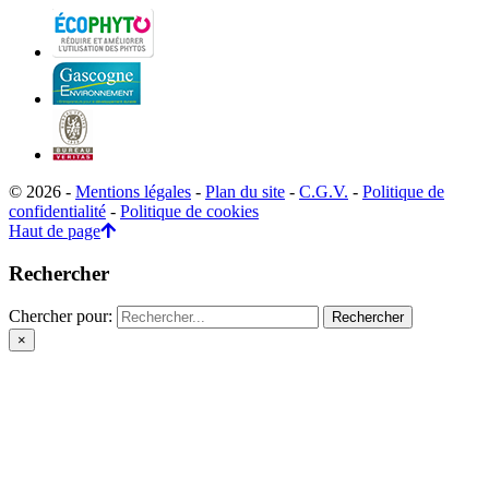
© 2026 -
Mentions légales
-
Plan du site
-
C.G.V.
-
Politique de
confidentialité
-
Politique de cookies
Haut de page
Rechercher
Chercher pour:
×