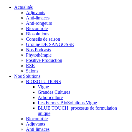
Actualités
Adjuvants
Anti-limaces
Anti-rongeurs
Biocontrôle
Biosolutions
Conseils de saison
Groupe DE SANGOSSE
Nos Podcasts
Phytothérapie
Positive Production
RSE
Salons
Nos Solutions
BIOSOLUTIONS
Vigne
Grandes Cultures
Arboriculture
Les Fermes BioSolutions Vigne
BLUE TOUCH, processus de formulation
unique
Biocontrôle
Adjuvants
Anti-limaces