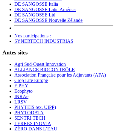
DE SANGOSSE Italia
DE SANGOSSE Latin América
DE SANGOSSE Ltd
DE SANGOSSE Nouvelle Zélande
Nos participations :
SYNERTECH INDUSTRIAS
Autes sites
Agri Sud-Ouest Innovation
ALLIANCE BIOCONTRÔLE
Association Française pour les Adjuvants (AFA)
Crop Life Europe
E.PHY
Ecophyto
INRAe
LRSV
PHYTEIS (ex. UIPP)
PHYTODATA
SENTRI TECH
TERRES INOVIA
ZÉRO DANS L’EAU