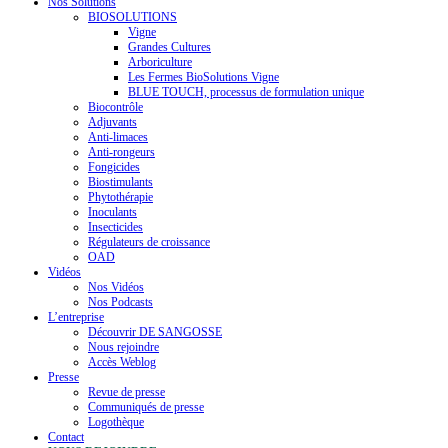
Nos Solutions
BIOSOLUTIONS
Vigne
Grandes Cultures
Arboriculture
Les Fermes BioSolutions Vigne
BLUE TOUCH, processus de formulation unique
Biocontrôle
Adjuvants
Anti-limaces
Anti-rongeurs
Fongicides
Biostimulants
Phytothérapie
Inoculants
Insecticides
Régulateurs de croissance
OAD
Vidéos
Nos Vidéos
Nos Podcasts
L’entreprise
Découvrir DE SANGOSSE
Nous rejoindre
Accès Weblog
Presse
Revue de presse
Communiqués de presse
Logothèque
Contact