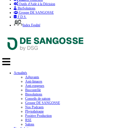
Outils d'Aide à la Décision
BioSolutions
Groupe DE SANGOSSE
F.D.S.
Index Egalité
Actualités
Adjuvants
Anti-limaces
Anti-rongeurs
Biocontrôle
Biosolutions
Conseils de saison
Groupe DE SANGOSSE
Nos Podcasts
Phytothérapie
Positive Production
RSE
Salons