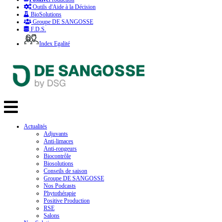
Outils d'Aide à la Décision
BioSolutions
Groupe DE SANGOSSE
F.D.S.
Index Egalité
Actualités
Adjuvants
Anti-limaces
Anti-rongeurs
Biocontrôle
Biosolutions
Conseils de saison
Groupe DE SANGOSSE
Nos Podcasts
Phytothérapie
Positive Production
RSE
Salons