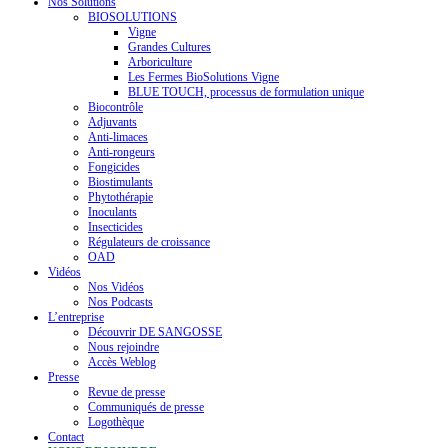
Nos Solutions
BIOSOLUTIONS
Vigne
Grandes Cultures
Arboriculture
Les Fermes BioSolutions Vigne
BLUE TOUCH, processus de formulation unique
Biocontrôle
Adjuvants
Anti-limaces
Anti-rongeurs
Fongicides
Biostimulants
Phytothérapie
Inoculants
Insecticides
Régulateurs de croissance
OAD
Vidéos
Nos Vidéos
Nos Podcasts
L’entreprise
Découvrir DE SANGOSSE
Nous rejoindre
Accès Weblog
Presse
Revue de presse
Communiqués de presse
Logothèque
Contact