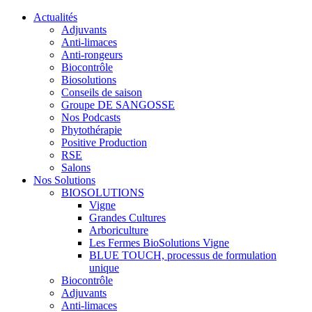
Actualités
Adjuvants
Anti-limaces
Anti-rongeurs
Biocontrôle
Biosolutions
Conseils de saison
Groupe DE SANGOSSE
Nos Podcasts
Phytothérapie
Positive Production
RSE
Salons
Nos Solutions
BIOSOLUTIONS
Vigne
Grandes Cultures
Arboriculture
Les Fermes BioSolutions Vigne
BLUE TOUCH, processus de formulation
unique
Biocontrôle
Adjuvants
Anti-limaces