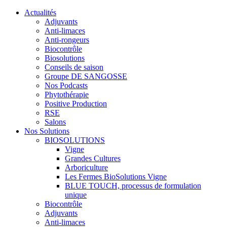
Actualités
Adjuvants
Anti-limaces
Anti-rongeurs
Biocontrôle
Biosolutions
Conseils de saison
Groupe DE SANGOSSE
Nos Podcasts
Phytothérapie
Positive Production
RSE
Salons
Nos Solutions
BIOSOLUTIONS
Vigne
Grandes Cultures
Arboriculture
Les Fermes BioSolutions Vigne
BLUE TOUCH, processus de formulation
unique
Biocontrôle
Adjuvants
Anti-limaces