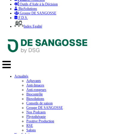
Outils d'Aide à la Décision
BioSolutions
Groupe DE SANGOSSE
F.D.S.
Index Egalité
Actualités
Adjuvants
Anti-limaces
Anti-rongeurs
Biocontrôle
Biosolutions
Conseils de saison
Groupe DE SANGOSSE
Nos Podcasts
Phytothérapie
Positive Production
RSE
Salons