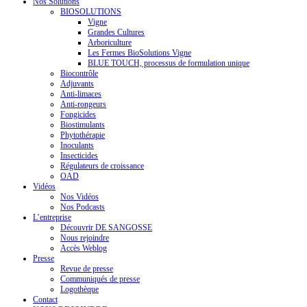
Nos Solutions
BIOSOLUTIONS
Vigne
Grandes Cultures
Arboriculture
Les Fermes BioSolutions Vigne
BLUE TOUCH, processus de formulation unique
Biocontrôle
Adjuvants
Anti-limaces
Anti-rongeurs
Fongicides
Biostimulants
Phytothérapie
Inoculants
Insecticides
Régulateurs de croissance
OAD
Vidéos
Nos Vidéos
Nos Podcasts
L’entreprise
Découvrir DE SANGOSSE
Nous rejoindre
Accès Weblog
Presse
Revue de presse
Communiqués de presse
Logothèque
Contact