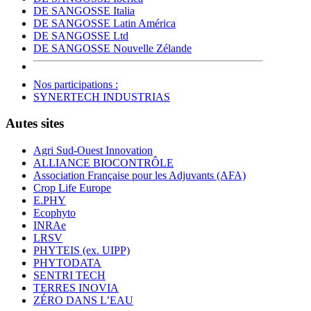
DE SANGOSSE Italia
DE SANGOSSE Latin América
DE SANGOSSE Ltd
DE SANGOSSE Nouvelle Zélande
Nos participations :
SYNERTECH INDUSTRIAS
Autes sites
Agri Sud-Ouest Innovation
ALLIANCE BIOCONTRÔLE
Association Française pour les Adjuvants (AFA)
Crop Life Europe
E.PHY
Ecophyto
INRAe
LRSV
PHYTEIS (ex. UIPP)
PHYTODATA
SENTRI TECH
TERRES INOVIA
ZÉRO DANS L’EAU