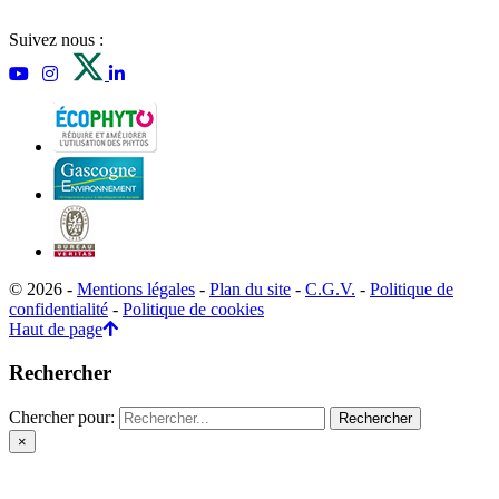
Suivez nous :
© 2026 -
Mentions légales
-
Plan du site
-
C.G.V.
-
Politique de
confidentialité
-
Politique de cookies
Haut de page
Rechercher
Chercher pour:
×