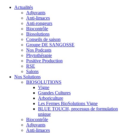
Actualités
Adjuvants
Anti-limaces
Anti-rongeurs
Biocontrôle
Biosolutions
Conseils de saison
Groupe DE SANGOSSE
Nos Podcasts
Phytothérapie
Positive Production
RSE
Salons
Nos Solutions
BIOSOLUTIONS
Vigne
Grandes Cultures
Arboriculture
Les Fermes BioSolutions Vigne
BLUE TOUCH, processus de formulation
unique
Biocontrôle
Adjuvants
Anti-limaces