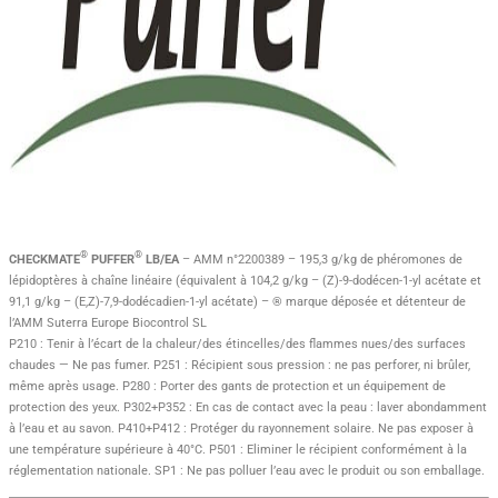
®
®
CHECKMATE
PUFFER
LB/EA
– AMM n°2200389 – 195,3 g/kg de phéromones de
lépidoptères à chaîne linéaire (équivalent à 104,2 g/kg – (Z)-9-dodécen-1-yl acétate et
91,1 g/kg – (E,Z)-7,9-dodécadien-1-yl acétate) – ® marque déposée et détenteur de
l’AMM Suterra Europe Biocontrol SL
P210 : Tenir à l’écart de la chaleur/des étincelles/des flammes nues/des surfaces
chaudes — Ne pas fumer. P251 : Récipient sous pression : ne pas perforer, ni brûler,
même après usage. P280 : Porter des gants de protection et un équipement de
protection des yeux. P302+P352 : En cas de contact avec la peau : laver abondamment
à l’eau et au savon. P410+P412 : Protéger du rayonnement solaire. Ne pas exposer à
une température supérieure à 40°C. P501 : Eliminer le récipient conformément à la
réglementation nationale. SP1 : Ne pas polluer l’eau avec le produit ou son emballage.