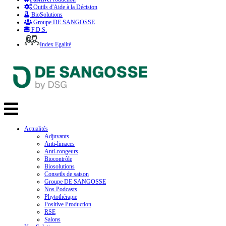
Outils d'Aide à la Décision
BioSolutions
Groupe DE SANGOSSE
F.D.S.
Index Egalité
Actualités
Adjuvants
Anti-limaces
Anti-rongeurs
Biocontrôle
Biosolutions
Conseils de saison
Groupe DE SANGOSSE
Nos Podcasts
Phytothérapie
Positive Production
RSE
Salons