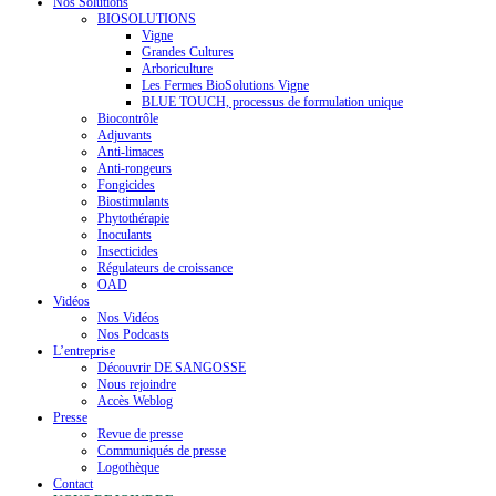
Nos Solutions
BIOSOLUTIONS
Vigne
Grandes Cultures
Arboriculture
Les Fermes BioSolutions Vigne
BLUE TOUCH, processus de formulation unique
Biocontrôle
Adjuvants
Anti-limaces
Anti-rongeurs
Fongicides
Biostimulants
Phytothérapie
Inoculants
Insecticides
Régulateurs de croissance
OAD
Vidéos
Nos Vidéos
Nos Podcasts
L’entreprise
Découvrir DE SANGOSSE
Nous rejoindre
Accès Weblog
Presse
Revue de presse
Communiqués de presse
Logothèque
Contact