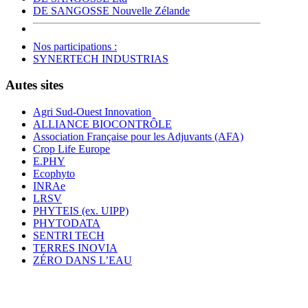
DE SANGOSSE Nouvelle Zélande
Nos participations :
SYNERTECH INDUSTRIAS
Autes sites
Agri Sud-Ouest Innovation
ALLIANCE BIOCONTRÔLE
Association Française pour les Adjuvants (AFA)
Crop Life Europe
E.PHY
Ecophyto
INRAe
LRSV
PHYTEIS (ex. UIPP)
PHYTODATA
SENTRI TECH
TERRES INOVIA
ZÉRO DANS L’EAU