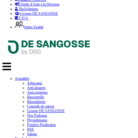
Outils d'Aide à la Décision
BioSolutions
Groupe DE SANGOSSE
F.D.S.
Index Egalité
Actualités
Adjuvants
Anti-limaces
Anti-rongeurs
Biocontrôle
Biosolutions
Conseils de saison
Groupe DE SANGOSSE
Nos Podcasts
Phytothérapie
Positive Production
RSE
Salons