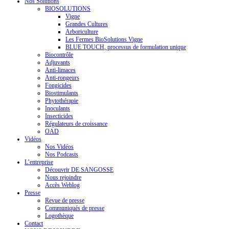
Nos Solutions
BIOSOLUTIONS
Vigne
Grandes Cultures
Arboriculture
Les Fermes BioSolutions Vigne
BLUE TOUCH, processus de formulation unique
Biocontrôle
Adjuvants
Anti-limaces
Anti-rongeurs
Fongicides
Biostimulants
Phytothérapie
Inoculants
Insecticides
Régulateurs de croissance
OAD
Vidéos
Nos Vidéos
Nos Podcasts
L’entreprise
Découvrir DE SANGOSSE
Nous rejoindre
Accès Weblog
Presse
Revue de presse
Communiqués de presse
Logothèque
Contact