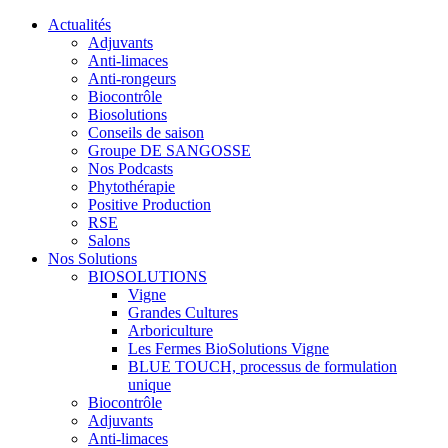
Actualités
Adjuvants
Anti-limaces
Anti-rongeurs
Biocontrôle
Biosolutions
Conseils de saison
Groupe DE SANGOSSE
Nos Podcasts
Phytothérapie
Positive Production
RSE
Salons
Nos Solutions
BIOSOLUTIONS
Vigne
Grandes Cultures
Arboriculture
Les Fermes BioSolutions Vigne
BLUE TOUCH, processus de formulation
unique
Biocontrôle
Adjuvants
Anti-limaces