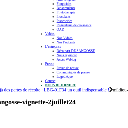
Fongicides
Biostimulants
Phytothérapie
Inoculants
Insecticides
Régulateurs de croissance
OAD
Vidéos
Nos Vidéos
Nos Podcasts
L’entreprise
Découvrir DE SANGOSSE
Nous rejoindre
Accès Weblog
Presse
Revue de presse
Communiqués de presse
Logothèque
Contact
NOUS REJOINDRE
à des pertes de récolte : LBG-01F34 un outil indispensable !
mildiou-
ngosse-vignette-2juillet24