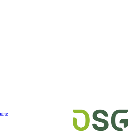
nique