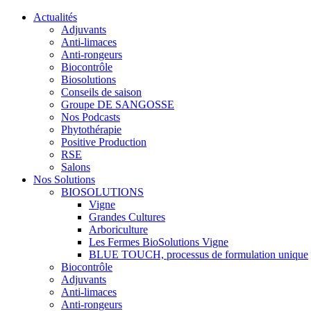
Actualités
Adjuvants
Anti-limaces
Anti-rongeurs
Biocontrôle
Biosolutions
Conseils de saison
Groupe DE SANGOSSE
Nos Podcasts
Phytothérapie
Positive Production
RSE
Salons
Nos Solutions
BIOSOLUTIONS
Vigne
Grandes Cultures
Arboriculture
Les Fermes BioSolutions Vigne
BLUE TOUCH, processus de formulation unique
Biocontrôle
Adjuvants
Anti-limaces
Anti-rongeurs