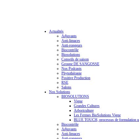
Actualités
Adjuvants
Anti-limaces
Anti-rongeurs
Biocontrôle
Biosolutions
Conseils de saison
Groupe DE SANGOSSE
Nos Podcasts
Phytothérapie
Positive Production
RSE
Salons
Nos Solutions
BIOSOLUTIONS
Vigne
Grandes Cultures
Arboriculture
Les Fermes BioSolutions Vigne
BLUE TOUCH, processus de formulation u
Biocontrôle
Adjuvants
Anti-limaces
Anti-rongeurs