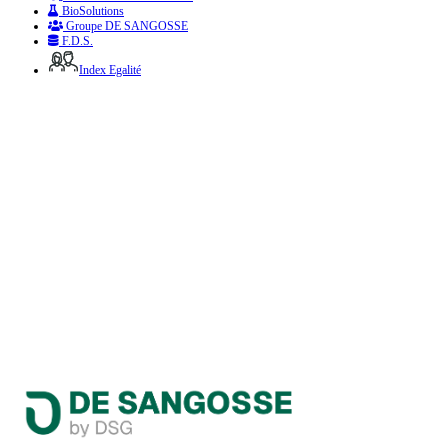
BioSolutions
Groupe DE SANGOSSE
F.D.S.
Index Egalité