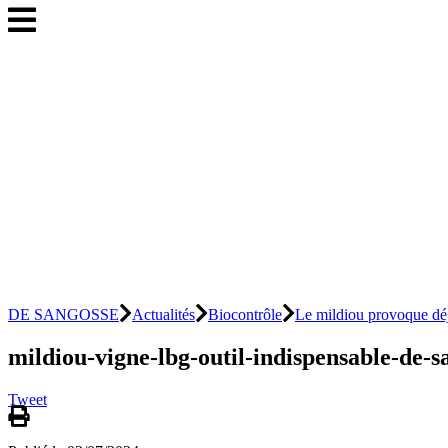
DE SANGOSSE
Actualités
Biocontrôle
Le mildiou provoque déj
mildiou-vigne-lbg-outil-indispensable-de-sa
Tweet