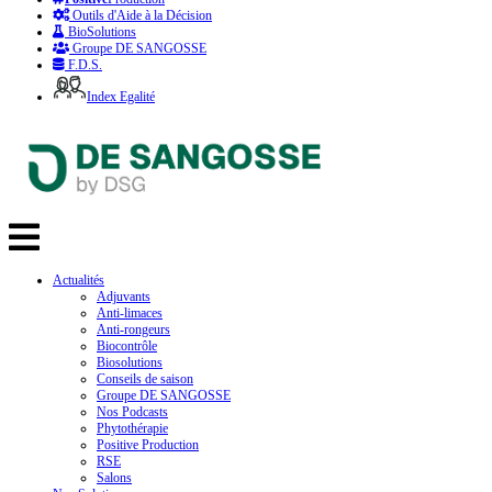
Outils d'Aide à la Décision
BioSolutions
Groupe DE SANGOSSE
F.D.S.
Index Egalité
Actualités
Adjuvants
Anti-limaces
Anti-rongeurs
Biocontrôle
Biosolutions
Conseils de saison
Groupe DE SANGOSSE
Nos Podcasts
Phytothérapie
Positive Production
RSE
Salons