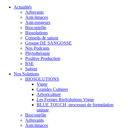
Actualités
Adjuvants
Anti-limaces
Anti-rongeurs
Biocontrôle
Biosolutions
Conseils de saison
Groupe DE SANGOSSE
Nos Podcasts
Phytothérapie
Positive Production
RSE
Salons
Nos Solutions
BIOSOLUTIONS
Vigne
Grandes Cultures
Arboriculture
Les Fermes BioSolutions Vigne
BLUE TOUCH, processus de formulation
unique
Biocontrôle
Adjuvants
Anti-limaces