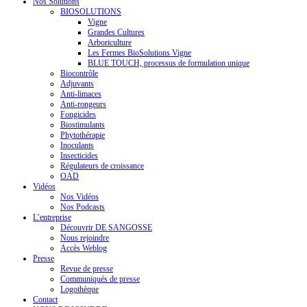
Nos Solutions
BIOSOLUTIONS
Vigne
Grandes Cultures
Arboriculture
Les Fermes BioSolutions Vigne
BLUE TOUCH, processus de formulation unique
Biocontrôle
Adjuvants
Anti-limaces
Anti-rongeurs
Fongicides
Biostimulants
Phytothérapie
Inoculants
Insecticides
Régulateurs de croissance
OAD
Vidéos
Nos Vidéos
Nos Podcasts
L’entreprise
Découvrir DE SANGOSSE
Nous rejoindre
Accès Weblog
Presse
Revue de presse
Communiqués de presse
Logothèque
Contact